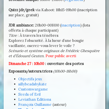
Quizz jdr/geek
via Kahoot: 18h15-19h00 (inscription
sur place, gratuit)
JDR ambiance:
20h00-00H00 (
inscription
) (lots
offerts à chaque participant)
Titre
: À travers les ténèbres
Explorez l’obscurité. À la lueur d’une bougie
vacillante, oserez-vous lever le voile ?
Scénario et système originaux de Frédéric Ghesquière
et d’Édouard Geuten.
Pour public averti
Dimanche 27 : 10h00
: ouverture des portes
Exposants/auteurs.trices
(10h00-18h00)
Objectifs jeux
sillybeadsbykate
Customwargame
Seeds of Evil
Leviathan Editions
François Guillaume
(auteur)