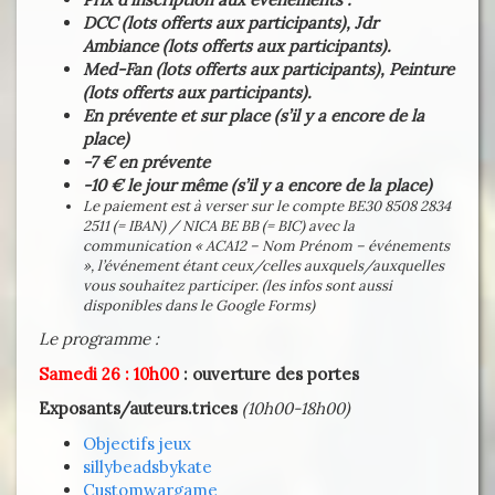
DCC
(
lots offerts aux participants)
, Jdr
Ambiance (
lots offerts aux participants).
Med-Fan (
lots offerts aux participants)
, Peinture
(
lots offerts aux participants).
En prévente et sur place (s’il y a encore de la
place)
-7 € en prévente
-10 € le jour même (
s’il y a encore de la place)
Le paiement est à verser sur le compte BE30 8508 2834
2511 (= IBAN) / NICA BE BB (= BIC) avec la
communication « ACA12 – Nom Prénom – événements
», l’événement étant ceux/celles auxquels/auxquelles
vous souhaitez participer.
(les infos sont aussi
disponibles dans le Google Forms)
Le programme :
Samedi 26 : 10h00
: ouverture des portes
Exposants/auteurs.trices
(10h00-18h00)
Objectifs jeux
sillybeadsbykate
Customwargame