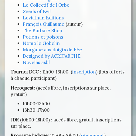
Le Collectif de l’Orbe
Seeds of Evil
Leviathan Editions
François Guillaume
(auteur)
The Barbare Shop
Potions et poisons
Némo le Gobelin
Morgane aux doigts de Fée
Designed by ACRITARCHE
Novelas asbl
Tournoi DCC
: 11h00-16h00: (
inscription
) (lots offerts
à chaque participant)
Heroquest:
(accès libre, inscriptions sur place,
gratuit)
10h00-13h00
13h30-17h00
JDR
(10h00-18h00) : accès libre, gratuit, inscriptions
sur place.
Brocante ludique:
10h00-20h00 (
règlement
)