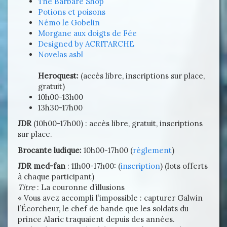
The Barbare Shop
Potions et poisons
Némo le Gobelin
Morgane aux doigts de Fée
Designed by ACRITARCHE
Novelas asbl
Heroquest:
(accès libre, inscriptions sur place,
gratuit)
10h00-13h00
13h30-17h00
JDR
(10h00-17h00) : accès libre, gratuit, inscriptions
sur place.
Brocante ludique:
10h00-17h00 (
règlement
)
JDR med-fan
: 11h00-17h00: (
inscription
) (lots offerts
à chaque participant)
Titre
: La couronne d’illusions
« Vous avez accompli l’impossible : capturer Galwin
l’Écorcheur, le chef de bande que les soldats du
prince Alaric traquaient depuis des années.