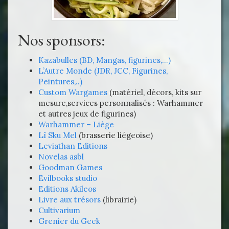
Nos sponsors:
Kazabulles (BD, Mangas, figurines,…)
L’Autre Monde (JDR, JCC, Figurines,
Peintures,..)
Custom Wargames
(matériel, décors, kits sur
mesure,services personnalisés : Warhammer
et autres jeux de figurines)
Warhammer – Liège
Lî Sku Mel
(brasserie liégeoise)
Leviathan Editions
Novelas asbl
Goodman Games
Evilbooks studio
Editions Akileos
Livre aux trésors
(librairie)
Cultivarium
Grenier du Geek