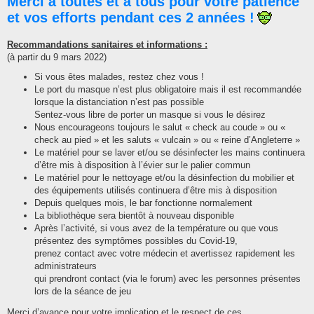
Merci à toutes et à tous pour votre patience
et vos efforts pendant ces 2 années !
Recommandations sanitaires et informations :
(à partir du 9 mars 2022)
Si vous êtes malades, restez chez vous !
Le port du masque n’est plus obligatoire mais il est recommandée
lorsque la distanciation n’est pas possible
Sentez-vous libre de porter un masque si vous le désirez
Nous encourageons toujours le salut « check au coude » ou «
check au pied » et les saluts « vulcain » ou « reine d’Angleterre »
Le matériel pour se laver et/ou se désinfecter les mains continuera
d’être mis à disposition à l’évier sur le palier commun
Le matériel pour le nettoyage et/ou la désinfection du mobilier et
des équipements utilisés continuera d’être mis à disposition
Depuis quelques mois, le bar fonctionne normalement
La bibliothèque sera bientôt à nouveau disponible
Après l’activité, si vous avez de la température ou que vous
présentez des symptômes possibles du Covid-19,
prenez contact avec votre médecin et avertissez rapidement les
administrateurs
qui prendront contact (via le forum) avec les personnes présentes
lors de la séance de jeu
Merci d’avance pour votre implication et le respect de ces