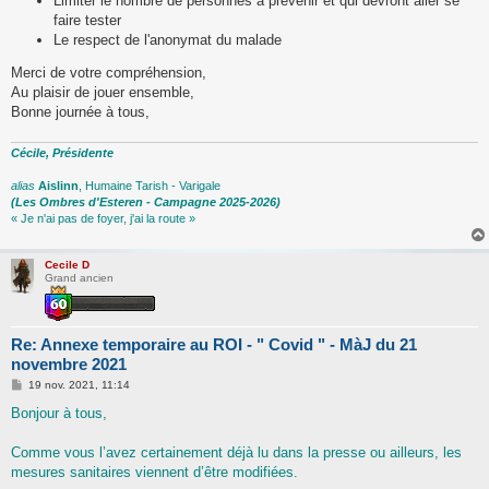
Limiter le nombre de personnes à prévenir et qui devront aller se
faire tester
Le respect de l'anonymat du malade
Merci de votre compréhension,
Au plaisir de jouer ensemble,
Bonne journée à tous,
Cécile, Présidente
alias
Aislinn
, Humaine Tarish - Varigale
(Les Ombres d'Esteren - Campagne 2025-2026)
« Je n'ai pas de foyer, j'ai la route »
Cecile D
Grand ancien
Re: Annexe temporaire au ROI - " Covid " - MàJ du 21
novembre 2021
M
19 nov. 2021, 11:14
e
s
Bonjour à tous,
s
a
g
Comme vous l’avez certainement déjà lu dans la presse ou ailleurs, les
e
mesures sanitaires viennent d’être modifiées.