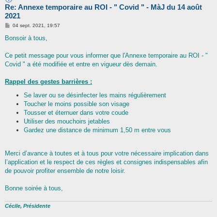
Re: Annexe temporaire au ROI - " Covid " - MàJ du 14 août
2021
M
04 sept. 2021, 19:57
e
s
Bonsoir à tous,
s
a
g
Ce petit message pour vous informer que l'Annexe temporaire au ROI - "
e
Covid " a été modifiée et entre en vigueur dès demain.
Rappel des gestes barrières :
Se laver ou se désinfecter les mains régulièrement
Toucher le moins possible son visage
Tousser et éternuer dans votre coude
Utiliser des mouchoirs jetables
Gardez une distance de minimum 1,50 m entre vous
Merci d’avance à toutes et à tous pour votre nécessaire implication dans
l’application et le respect de ces règles et consignes indispensables afin
de pouvoir profiter ensemble de notre loisir.
Bonne soirée à tous,
Cécile, Présidente