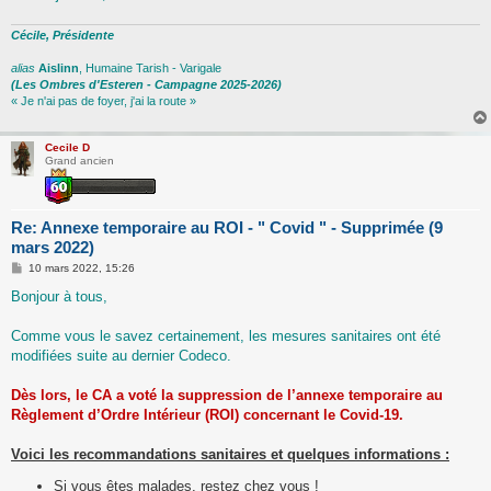
Cécile, Présidente
alias
Aislinn
, Humaine Tarish - Varigale
(Les Ombres d'Esteren - Campagne 2025-2026)
« Je n'ai pas de foyer, j'ai la route »
Cecile D
Grand ancien
Re: Annexe temporaire au ROI - " Covid " - Supprimée (9
mars 2022)
M
10 mars 2022, 15:26
e
s
Bonjour à tous,
s
a
g
Comme vous le savez certainement, les mesures sanitaires ont été
e
modifiées suite au dernier Codeco.
Dès lors, le CA a voté la suppression de l’annexe temporaire au
Règlement d’Ordre Intérieur (ROI) concernant le Covid-19.
Voici les recommandations sanitaires et quelques informations :
Si vous êtes malades, restez chez vous !