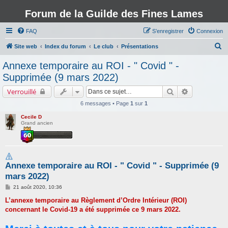
Forum de la Guilde des Fines Lames
FAQ
S’enregistrer
Connexion
R
Site web
Index du forum
Le club
Présentations
e
Annexe temporaire au ROI - " Covid " -
c
Supprimée (9 mars 2022)
h
Rechercher
Recherche a
Verrouillé
e
6 messages • Page
1
sur
1
r
Cecile D
c
Grand ancien
h
e
r
Annexe temporaire au ROI - " Covid " - Supprimée (9
mars 2022)
M
21 août 2020, 10:36
e
s
L’annexe temporaire au Règlement d’Ordre Intérieur (ROI)
s
concernant le Covid-19 a été supprimée ce 9 mars 2022.
a
g
e