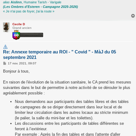
alias
Aislinn
, Humaine Tarish - Varigale
(Les Ombres d'Esteren - Campagne 2025-2026)
« Je n'ai pas de foyer, j'ai la route »
Cecile D
Grand ancien
Re: Annexe temporaire au ROI - " Covid " - MàJ du 05
septembre 2021
M
17 nov. 2021, 09:07
e
s
Bonjour à tous,
s
a
g
En raison de l'évolution de la situation sanitaire, le CA prend les mesures
e
suivantes dans le but de permettre à notre activité de se dérouler le plus
agréablement possible :
Nous demandons aux participants des tables libres et des tables
de campagnes de se diriger directement dans leur local et de
limiter leur circulation dans les autres locaux au stricte minimum
(le palier, la salle du mini-bar et les toilettes).
Les discussions entre les participants de tables différentes se
feront à l’extérieur.
Par exemple : Après la fin des tables et dans l'attente d'aller