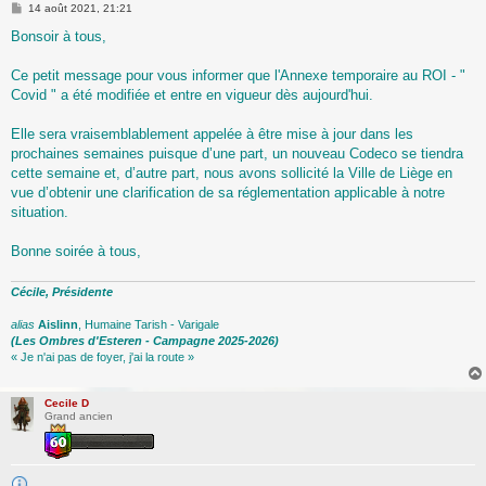
M
14 août 2021, 21:21
e
s
Bonsoir à tous,
s
a
g
Ce petit message pour vous informer que l'Annexe temporaire au ROI - "
e
Covid " a été modifiée et entre en vigueur dès aujourd'hui.
Elle sera vraisemblablement appelée à être mise à jour dans les
prochaines semaines puisque d’une part, un nouveau Codeco se tiendra
cette semaine et, d’autre part, nous avons sollicité la Ville de Liège en
vue d’obtenir une clarification de sa réglementation applicable à notre
situation.
Bonne soirée à tous,
Cécile, Présidente
alias
Aislinn
, Humaine Tarish - Varigale
(Les Ombres d'Esteren - Campagne 2025-2026)
« Je n'ai pas de foyer, j'ai la route »
Cecile D
Grand ancien