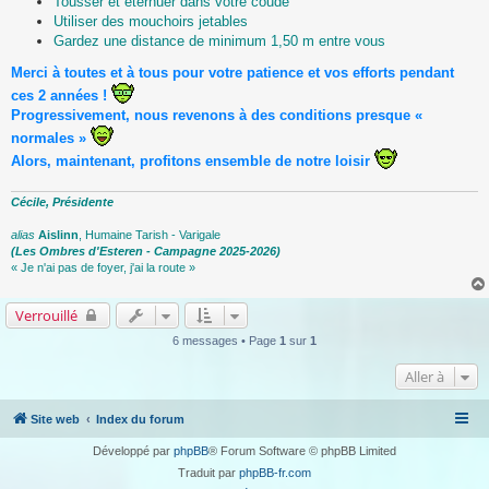
Tousser et éternuer dans votre coude
Utiliser des mouchoirs jetables
Gardez une distance de minimum 1,50 m entre vous
Merci à toutes et à tous pour votre patience et vos efforts pendant
ces 2 années !
Progressivement, nous revenons à des conditions presque «
normales »
Alors, maintenant, profitons ensemble de notre loisir
Cécile, Présidente
alias
Aislinn
, Humaine Tarish - Varigale
(Les Ombres d'Esteren - Campagne 2025-2026)
« Je n'ai pas de foyer, j'ai la route »
Verrouillé
6 messages • Page
1
sur
1
Aller à
Site web
Index du forum
Développé par
phpBB
® Forum Software © phpBB Limited
Traduit par
phpBB-fr.com