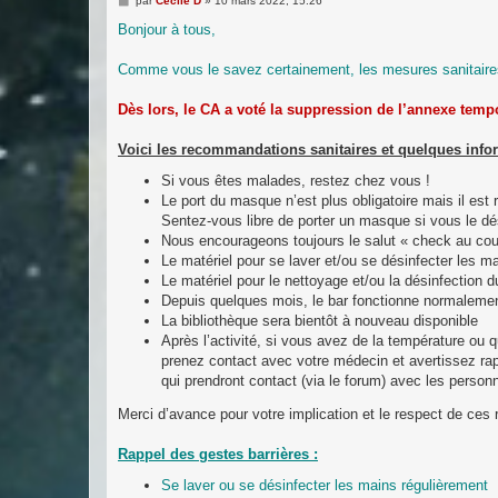
par
Cecile D
»
10 mars 2022, 15:26
e
s
Bonjour à tous,
s
a
g
Comme vous le savez certainement, les mesures sanitaires
e
Dès lors, le CA a voté la suppression de l’annexe temp
Voici les recommandations sanitaires et quelques info
Si vous êtes malades, restez chez vous !
Le port du masque n’est plus obligatoire mais il est
Sentez-vous libre de porter un masque si vous le dé
Nous encourageons toujours le salut « check au coud
Le matériel pour se laver et/ou se désinfecter les ma
Le matériel pour le nettoyage et/ou la désinfection d
Depuis quelques mois, le bar fonctionne normaleme
La bibliothèque sera bientôt à nouveau disponible
Après l’activité, si vous avez de la température o
prenez contact avec votre médecin et avertissez ra
qui prendront contact (via le forum) avec les person
Merci d’avance pour votre implication et le respect de ce
Rappel des gestes barrières :
Se laver ou se désinfecter les mains régulièrement