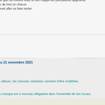
 que l'un d'entre nous le soit malgré les précautions augmente
ns de tout un chacun
ont aller se faire tester
 du 21 novembre 2021
illeurs, les mesures sanitaires viennent d’être modifiées.
du masque est à nouveau obligatoire dans l’ensemble de nos locaux.