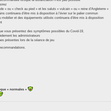
sirez
e » ou « check au pied » et les saluts « vulcain » ou « reine d’Angleterre »
ins continuera d’être mis à disposition à l’évier sur le palier commun
u mobilier et des équipements utilisés continuera d’être mis à disposition
nt
u que vous présentez des symptômes possibles du Covid-19,
pidement les administrateurs
nes présentes lors de la séance de jeu
s recommandations.
s
sque « normales »