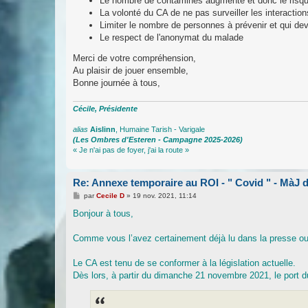
Le nombre de contaminés augmente et donc le risque
La volonté du CA de ne pas surveiller les interactio
Limiter le nombre de personnes à prévenir et qui devr
Le respect de l'anonymat du malade
Merci de votre compréhension,
Au plaisir de jouer ensemble,
Bonne journée à tous,
Cécile, Présidente
alias
Aislinn
, Humaine Tarish - Varigale
(Les Ombres d'Esteren - Campagne 2025-2026)
« Je n'ai pas de foyer, j'ai la route »
Re: Annexe temporaire au ROI - " Covid " - MàJ
M
par
Cecile D
»
19 nov. 2021, 11:14
e
s
Bonjour à tous,
s
a
g
Comme vous l’avez certainement déjà lu dans la presse ou a
e
Le CA est tenu de se conformer à la législation actuelle.
Dès lors, à partir du dimanche 21 novembre 2021, le port 