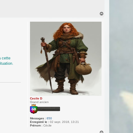
H
a
u
t
 cette
ituation.
Cecile D
Grand ancien
Messages :
650
Enregistré le :
02 sept. 2018, 13:21
Prénom :
Cécile
H