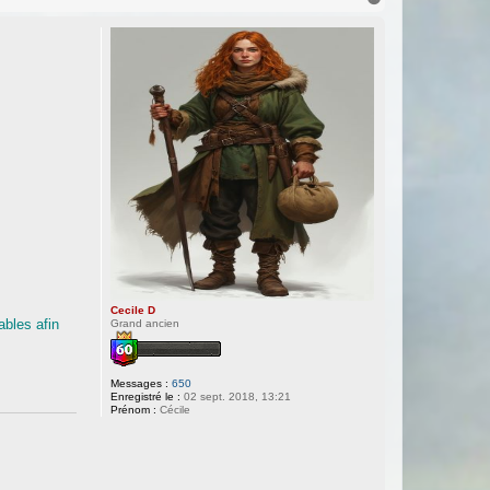
a
u
t
Cecile D
ables afin
Grand ancien
Messages :
650
Enregistré le :
02 sept. 2018, 13:21
Prénom :
Cécile