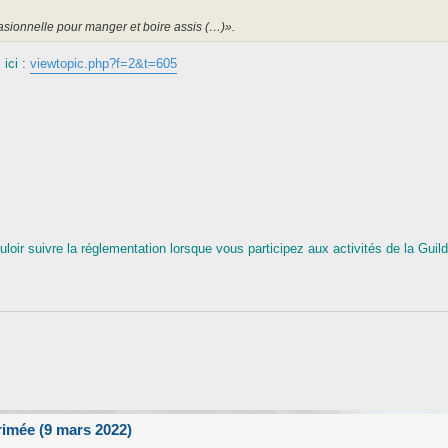
sionnelle pour manger et boire assis (…)».
 ici :
viewtopic.php?f=2&t=605
s
oir suivre la réglementation lorsque vous participez aux activités de la Guild
rimée (9 mars 2022)