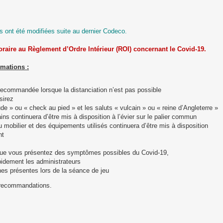
 ont été modifiées suite au dernier Codeco.
oraire au Règlement d’Ordre Intérieur (ROI) concernant le Covid-19.
rmations :
 recommandée lorsque la distanciation n’est pas possible
sirez
e » ou « check au pied » et les saluts « vulcain » ou « reine d’Angleterre »
ins continuera d’être mis à disposition à l’évier sur le palier commun
u mobilier et des équipements utilisés continuera d’être mis à disposition
nt
u que vous présentez des symptômes possibles du Covid-19,
pidement les administrateurs
nes présentes lors de la séance de jeu
s recommandations.