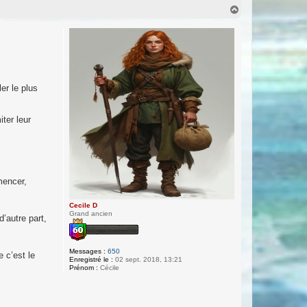
H
a
u
t
er le plus
ter leur
mencer,
Cecile D
Grand ancien
’autre part,
Messages :
650
 c’est le
Enregistré le :
02 sept. 2018, 13:21
Prénom :
Cécile