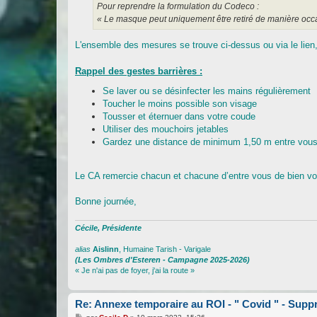
Pour reprendre la formulation du Codeco :
« Le masque peut uniquement être retiré de manière occa
L'ensemble des mesures se trouve ci-dessus ou via le lien,
Rappel des gestes barrières :
Se laver ou se désinfecter les mains régulièrement
Toucher le moins possible son visage
Tousser et éternuer dans votre coude
Utiliser des mouchoirs jetables
Gardez une distance de minimum 1,50 m entre vou
Le CA remercie chacun et chacune d’entre vous de bien voul
Bonne journée,
Cécile, Présidente
alias
Aislinn
, Humaine Tarish - Varigale
(Les Ombres d'Esteren - Campagne 2025-2026)
« Je n'ai pas de foyer, j'ai la route »
Re: Annexe temporaire au ROI - " Covid " - Supp
M