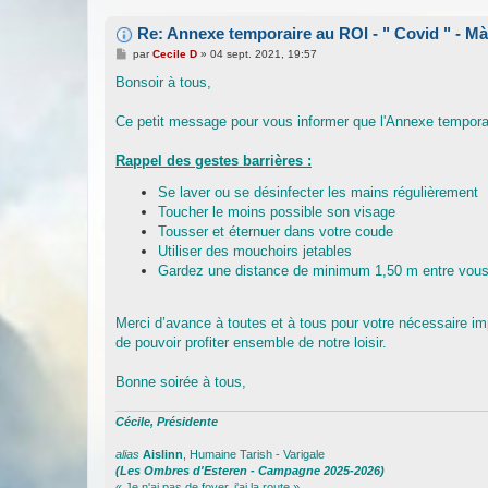
Re: Annexe temporaire au ROI - " Covid " - Mà
M
par
Cecile D
»
04 sept. 2021, 19:57
e
s
Bonsoir à tous,
s
a
g
Ce petit message pour vous informer que l'Annexe temporai
e
Rappel des gestes barrières :
Se laver ou se désinfecter les mains régulièrement
Toucher le moins possible son visage
Tousser et éternuer dans votre coude
Utiliser des mouchoirs jetables
Gardez une distance de minimum 1,50 m entre vou
Merci d’avance à toutes et à tous pour votre nécessaire imp
de pouvoir profiter ensemble de notre loisir.
Bonne soirée à tous,
Cécile, Présidente
alias
Aislinn
, Humaine Tarish - Varigale
(Les Ombres d'Esteren - Campagne 2025-2026)
« Je n'ai pas de foyer, j'ai la route »