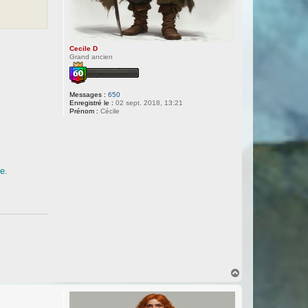
Cecile D
Grand ancien
Messages :
650
Enregistré le :
02 sept. 2018, 13:21
Prénom :
Cécile
e.
H
a
u
t