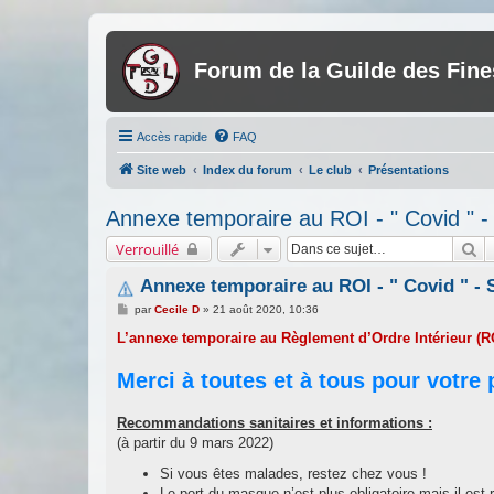
Forum de la Guilde des Fin
Accès rapide
FAQ
Site web
Index du forum
Le club
Présentations
Annexe temporaire au ROI - " Covid " 
Re
Verrouillé
Annexe temporaire au ROI - " Covid " -
M
par
Cecile D
»
21 août 2020, 10:36
e
s
L’annexe temporaire au Règlement d’Ordre Intérieur (R
s
a
Merci à toutes et à tous pour votre 
g
e
Recommandations sanitaires et informations :
(à partir du 9 mars 2022)
Si vous êtes malades, restez chez vous !
Le port du masque n’est plus obligatoire mais il est