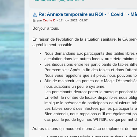
Re: Annexe temporaire au ROI - " Covid " - M
M
par
Cecile D
»
17 nov. 2021, 09:07
e
s
Bonjour à tous,
s
a
g
En raison de l'évolution de la situation sanitaire, le CA pr
e
agréablement possible :
Nous demandons aux participants des tables libres et
circulation dans les autres locaux au stricte minimum (
Les discussions entre les participants de tables diffé
Par exemple : Après la fin des tables et dans l'attent
Nous vous rappelons que s'il pleut, nous pouvons to
Afin de maintenir les parties de « Magic l’Assemblé
nous adaptons un peu le système.
Les participants devront porter le masque pendant to
En effet, le nombre de locaux disponibles nous oblig
implique la présence de participants de plusieurs t
Les tables seront désinfectées par les participants a
Bien entendu, nous rappelons qu'il est également po
cas pour le jeu de figurines WH40K, ce qui permet d’
Autres raisons qui nous ont mené à ce complément de mes