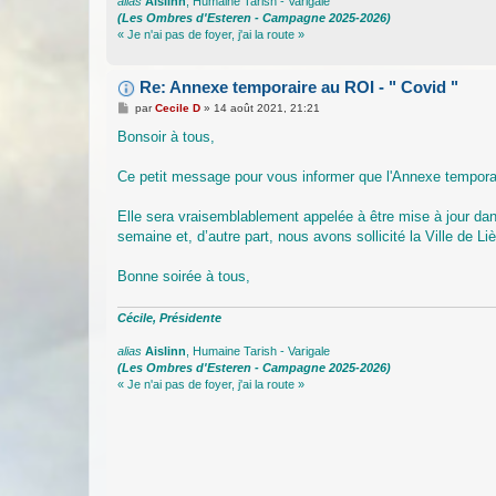
alias
Aislinn
, Humaine Tarish - Varigale
(Les Ombres d'Esteren - Campagne 2025-2026)
« Je n'ai pas de foyer, j'ai la route »
Re: Annexe temporaire au ROI - " Covid "
M
par
Cecile D
»
14 août 2021, 21:21
e
s
Bonsoir à tous,
s
a
g
Ce petit message pour vous informer que l'Annexe temporair
e
Elle sera vraisemblablement appelée à être mise à jour da
semaine et, d’autre part, nous avons sollicité la Ville de Li
Bonne soirée à tous,
Cécile, Présidente
alias
Aislinn
, Humaine Tarish - Varigale
(Les Ombres d'Esteren - Campagne 2025-2026)
« Je n'ai pas de foyer, j'ai la route »