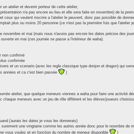
n atelier et devenir porteur de cette atelier,
 présentation n'a pas encore eu lieu et elle sera faite en novembre) de la premi
 et ceux qui veulent inscrire a l'atelier le peuvent, donc pas possible de donn
omptait plus ou moins 20 personne (ce n'est pas la première fois que l'atelier j
ntre novembre et mai (mais nous n'avons pas encore les dates précise des journ
 ouverte en mai (ces journée se passe a l'intérieur de waha).
ur non confirmé
 plus confirmée
nivers et un scenario (avec les regle classique type donjon et dragon) qui ser
res années et ca c'est bien passée
)
rnée atelier, que quelque meneurs viennes a waha pour faire une activité dé
 chaque meneurs avec un jeu de rôle différent et les élèves/joueurs choisisse
and j'aurais les dates je vous les donnerais)
 surement une vingtaine comme les autres année donc pour le noombre de m
comme vous voulez et en fonction du nombre de meneur disponible
)