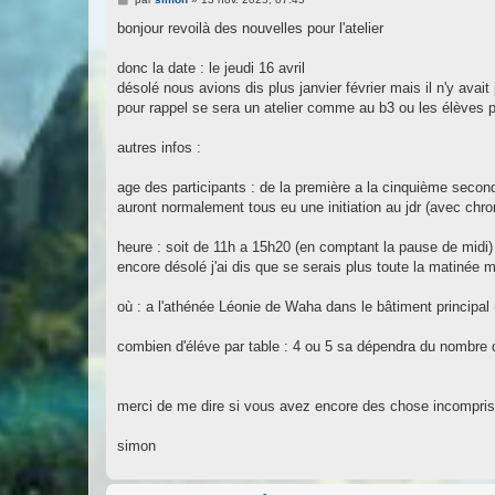
e
s
bonjour revoilà des nouvelles pour l'atelier
s
a
g
donc la date : le jeudi 16 avril
e
désolé nous avions dis plus janvier février mais il n'y avait 
pour rappel se sera un atelier comme au b3 ou les élèves pou
autres infos :
age des participants : de la première a la cinquième secon
auront normalement tous eu une initiation au jdr (avec chro
heure : soit de 11h a 15h20 (en comptant la pause de midi
encore désolé j'ai dis que se serais plus toute la matinée
où : a l'athénée Léonie de Waha dans le bâtiment principal (
combien d'éléve par table : 4 ou 5 sa dépendra du nombre de
merci de me dire si vous avez encore des chose incompris
simon