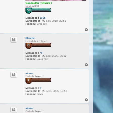
Gandoulfar ( GRAYD )
Déva astral
Messages :
1025
Enregistré le :
07 nov. 2018, 22:51
Prénom :
Grégoire
H
a
u
Skaelle
t
Géant des collines
Messages :
79
Enregistré le :
22 août 2023, 06:12
Prénom :
Laurence
H
a
u
simon
t
Gobelin bigleux
Messages :
6
Enregistré le :
23 sept. 2025, 19:56
Prénom :
simon
H
a
u
simon
t
Gobelin bigleux