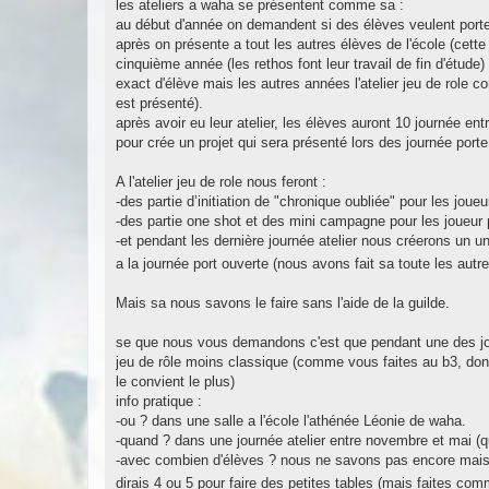
les ateliers a waha se présentent comme sa :
au début d'année on demandent si des élèves veulent porter u
après on présente a tout les autres élèves de l'école (cette
cinquième année (les rethos font leur travail de fin d'étude)
exact d'élève mais les autres années l'atelier jeu de role c
est présenté).
après avoir eu leur atelier, les élèves auront 10 journée e
pour crée un projet qui sera présenté lors des journée porte
A l'atelier jeu de role nous feront :
-des partie d’initiation de "chronique oubliée" pour les joue
-des partie one shot et des mini campagne pour les joueur
-et pendant les dernière journée atelier nous créerons un u
a la journée port ouverte (nous avons fait sa toute les aut
Mais sa nous savons le faire sans l'aide de la guilde.
se que nous vous demandons c'est que pendant une des jou
jeu de rôle moins classique (comme vous faites au b3, donc
le convient le plus)
info pratique :
-ou ? dans une salle a l'école l'athénée Léonie de waha.
-quand ? dans une journée atelier entre novembre et mai (qu
-avec combien d'élèves ? nous ne savons pas encore mais
dirais 4 ou 5 pour faire des petites tables (mais faites 