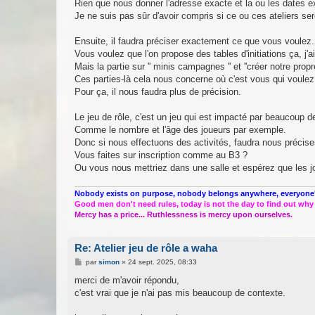
Rien que nous donner l'adresse exacte et la ou les dates 
Je ne suis pas sûr d'avoir compris si ce ou ces ateliers s
Ensuite, il faudra préciser exactement ce que vous voulez.
Vous voulez que l'on propose des tables d'initiations ça, j'ai
Mais la partie sur '' minis campagnes '' et ''créer notre propre
Ces parties-là cela nous concerne où c'est vous qui voule
Pour ça, il nous faudra plus de précision.
Le jeu de rôle, c'est un jeu qui est impacté par beaucoup 
Comme le nombre et l'âge des joueurs par exemple.
Donc si nous effectuons des activités, faudra nous précis
Vous faites sur inscription comme au B3 ?
Ou vous nous mettriez dans une salle et espérez que les j
Nobody exists on purpose, nobody belongs anywhere, everyone'
Good men don't need rules, today is not the day to find out why
Mercy has a price... Ruthlessness is mercy upon ourselves.
Re: Atelier jeu de rôle a waha
M
par
simon
»
24 sept. 2025, 08:33
e
s
merci de m'avoir répondu,
s
c'est vrai que je n'ai pas mis beaucoup de contexte.
a
g
e