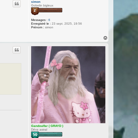
u
simon
t
Gobelin bigleux
Messages :
6
Enregistré le :
23 sept. 2025, 19:56
Prénom :
simon
H
a
u
t
Gandoulfar ( GRAYD )
Déva astral