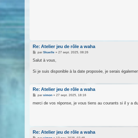
Re: Atelier jeu de rôle a waha
M
par
Skaelle
»
27 sept. 2025, 08:26
e
s
Salut à vous,
s
a
g
Si je suis disponible à la date proposée, je serais égalemen
e
Re: Atelier jeu de rôle a waha
M
par
simon
»
27 sept. 2025, 18:16
e
s
merci de vos réponse, je vous tiens au courants si il y a 
s
a
g
e
Re: Atelier jeu de rôle a waha
M
par
simon
»
13 nov. 2025, 07:45