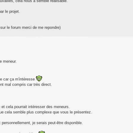
ouvailles, cela nous a semblé réalisable.
r le projet.
e sur le forum merci de me repondre)
ue meneur.
ce car ça m'intéresse
t mal compris car très direct.
 et cela pourrait intéresser des meneurs.
que cela semble plus complexe que vous le présentez.
 personnellement, je serais peut-être disponible.