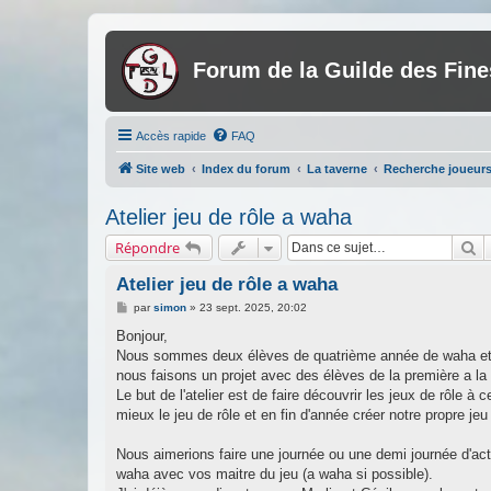
Forum de la Guilde des Fin
Accès rapide
FAQ
Site web
Index du forum
La taverne
Recherche joueurs
Atelier jeu de rôle a waha
R
Répondre
Atelier jeu de rôle a waha
M
par
simon
»
23 sept. 2025, 20:02
e
s
Bonjour,
s
Nous sommes deux élèves de quatrième année de waha et cett
a
g
nous faisons un projet avec des élèves de la première a la
e
Le but de l'atelier est de faire découvrir les jeux de rôle
mieux le jeu de rôle et en fin d'année créer notre propre jeu 
Nous aimerions faire une journée ou une demi journée d'ac
waha avec vos maitre du jeu (a waha si possible).