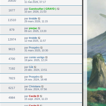
30830
11 mai 2026, 07:17
par
Gandoulfar ( GRAYD )
1677
10 avr. 2026, 21:53
par
thriddle
11510
29 mars 2026, 11:15
par
pierjac
879
09 oct. 2025, 13:20
par
thriddle
12974
12 mai 2025, 11:57
par
Prospéro
9615
31 mars 2025, 10:30
par
comte vertigo
4700
19 janv. 2025, 12:24
par
Gât
7192
23 déc. 2024, 13:51
par
Prospéro
7823
24 nov. 2024, 18:48
par
Christiana
6217
18 nov. 2024, 07:56
par
Cecile D
4984
15 sept. 2024, 11:23
par
Cecile D