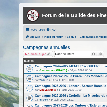
Forum de la Guilde des Fin
Accès rapide
FAQ
Site web
Index du forum
Le club
Campagnes annuelle
Campagnes annuelles
Recherc
Re
Nouveau sujet
SUJETS
Campagnes 2026–2027 MENEURS-JOUEURS inté
par
Gandoulfar ( GRAYD )
»
30 juin 2026, 00:34
Campagnes 2025-2026 Le Bureau des Mondes Fe
par
Widix01
»
14 août 2025, 00:34
Campagne 2025-2026 - Lancer - Secteur Borealis 
par
MauvaisMojo
»
17 août 2025, 11:00
Campagne 2025-2026 : Coriolis - La Miséricorde d
par
thriddle
»
14 août 2025, 18:22
Campagnes 2025-2026 Les Ombres d'Esteren av