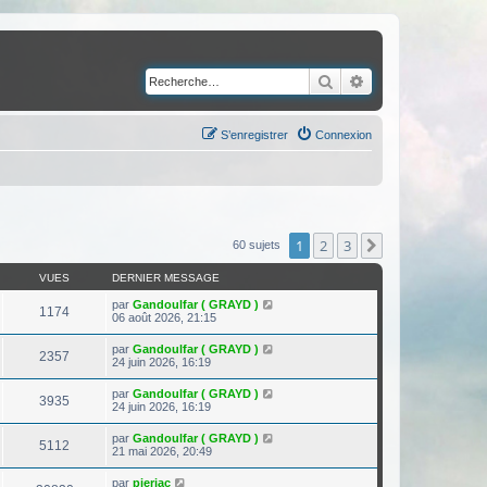
Rechercher
Recherche avancé
S’enregistrer
Connexion
1
2
3
Suivante
60 sujets
VUES
DERNIER MESSAGE
par
Gandoulfar ( GRAYD )
1174
06 août 2026, 21:15
par
Gandoulfar ( GRAYD )
2357
24 juin 2026, 16:19
par
Gandoulfar ( GRAYD )
3935
24 juin 2026, 16:19
par
Gandoulfar ( GRAYD )
5112
21 mai 2026, 20:49
par
pierjac