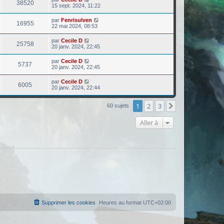
38520
15 sept. 2024, 11:22
par
Fenrisulven
16955
22 mai 2024, 08:53
par
Cecile D
25758
20 janv. 2024, 22:45
par
Cecile D
5737
20 janv. 2024, 22:45
par
Cecile D
6005
20 janv. 2024, 22:44
1
2
3
Suivante
60 sujets
Aller à
Supprimer les cookies
Heures au format
UTC+02:00