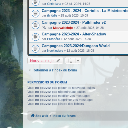
par
Christiana
»
02 juil. 2024, 14:27
Campagne 2023 - 2024 - Coriolis - La Miséricord
par
thriddle
»
25 août 2023, 10:09
Campagne 2023-2024 - Pathfinder v2
par
MauvaisMojo
»
27 août 2023, 04:28
Campagne 2023-2024 - Alter-Shadow
par
Prospéro
»
12 août 2023, 14:30
Campagnes 2023-2024:Dungeon World
par
Nockjedere
»
12 août 2023, 18:08
Nouveau sujet
Retourner à l’index du forum
PERMISSIONS DU FORUM
Vous
ne pouvez pas
poster de nouveaux sujets
Vous
ne pouvez pas
répondre aux sujets
Vous
ne pouvez pas
modifier vos messages
Vous
ne pouvez pas
supprimer vos messages
Vous
ne pouvez pas
joindre des fichiers
Site web
Index du forum