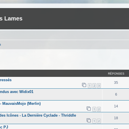
es Lames
s
her
cherche avancée
RÉPONSES
ressés
35
1
2
3
ndus avec Widix01
6
- MauvaisMojo (Merlin)
14
1
2
es Icônes - La Dernière Cyclade - Thriddle
18
1
2
ec PJ