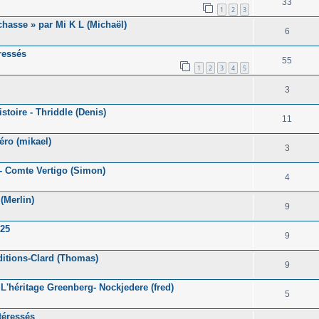
33
1
2
3
hasse » par Mi K L (Michaël)
6
ressés
55
1
2
3
4
5
3
toire - Thriddle (Denis)
11
ro (mikael)
3
- Comte Vertigo (Simon)
4
(Merlin)
9
025
9
itions-Clard (Thomas)
9
'héritage Greenberg- Nockjedere (fred)
5
téressés