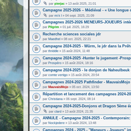
par
pierjac
»
13 août 2025, 21:01
Campagne 2025-2026 – Médiéval - « Une longue c
par
mi k l
»
04 sept. 2025, 21:09
Campagnes 2025-2026 MENEURS-JOUEURS inté
par
Pilgrim
»
01 juil. 2025, 16:29
Recherche sciences sociales jdr
par
Maedhel
»
08 oct. 2025, 22:21
Campagne 2024-2025 - Würm, le jdr dans la Préhis
par
thriddle
»
15 août 2024, 11:48
Campagne 2024-2025 -Hunter le jugement -Prospé
par
Prospéro
»
15 août 2024, 18:16
Campagne 2024-2025 - le donjon de Naheulbeuk 
par
comte vertigo
»
15 août 2024, 20:54
Campagnes 2024-2025 Pathfinder - MauvaisMojo 
par
MauvaisMojo
»
05 oct. 2024, 13:50
Répartition et lancement des campagnes 2024-2
par
Christiana
»
06 sept. 2024, 08:14
Campagne 2024-2025-Donjons et Dragon 5ème éd
par
clard
»
13 août 2024, 21:35
ANNULE - Campagne 2024-2025 - Contemporain: L
par
Nockjedere
»
13 août 2024, 13:48
Campagnes 2024 - 2025 - "Meneurs - Joueurs" in