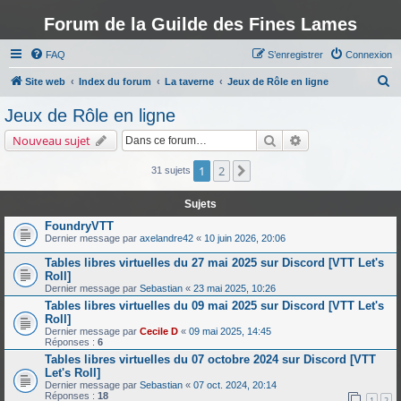
Forum de la Guilde des Fines Lames
FAQ
S’enregistrer
Connexion
R
Site web
Index du forum
La taverne
Jeux de Rôle en ligne
e
Jeux de Rôle en ligne
c
Rechercher
Recherche avancé
Nouveau sujet
h
e
1
2
Suivante
31 sujets
r
Sujets
c
FoundryVTT
h
Dernier message par
axelandre42
«
10 juin 2026, 20:06
e
Tables libres virtuelles du 27 mai 2025 sur Discord [VTT Let's
r
Roll]
Dernier message par
Sebastian
«
23 mai 2025, 10:26
Tables libres virtuelles du 09 mai 2025 sur Discord [VTT Let's
Roll]
Dernier message par
Cecile D
«
09 mai 2025, 14:45
Réponses :
6
Tables libres virtuelles du 07 octobre 2024 sur Discord [VTT
Let's Roll]
Dernier message par
Sebastian
«
07 oct. 2024, 20:14
Réponses :
18
1
2