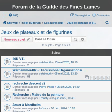
Forum de la Guilde des Fines Lames
FAQ
S’enregistrer
Connexion
R
Site web
Index du forum
Les autres jeux
Jeux de plateaux et de figurines
e
Jeux de plateaux et de figurines
c
Rechercher
Recherche avancé
Nouveau sujet
h
11 sujets • Page
1
sur
1
e
Sujets
r
40K V11
c
Dernier message par
celebmoth
«
13 mai 2026, 10:10
h
Réponses :
2
Warhammer40k - Discussions/Organisations/ ...
e
Dernier message par
celebmoth
«
05 mai 2026, 13:20
Réponses :
55
r
1
2
3
4
5
rechreche descent v2
Dernier message par
Pierre Piselli
«
05 juin 2025, 14:20
Réponses :
8
Recherche : Maitre de la peinture
Dernier message par
Trousty
«
05 juin 2025, 10:48
Jouer à Mordheim
Dernier message par
LeJoss
«
08 déc. 2024, 15:28
Réponses :
10