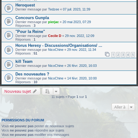
Heroquest
Dernier message par
Tedzee
«
07 juil. 2023, 11:39
Concours Gunpla
Dernier message par
pierjac
«
20 mai 2023, 07:29
Réponses :
3
"Pour la Reine"
Dernier message par
Cecile D
«
29 nov. 2022, 12:09
Réponses :
1
Horus Heresy - Discussions/Organisations/ ...
Dernier message par
NicoChine
«
29 nov. 2022, 11:34
Réponses :
51
1
2
3
4
5
kill Team
Dernier message par
NicoChine
«
26 févr. 2020, 16:03
Des nouveautes ?
Dernier message par
NicoChine
«
14 févr. 2020, 10:00
Réponses :
10
Nouveau sujet
11 sujets • Page
1
sur
1
Aller à
PERMISSIONS DU FORUM
Vous
ne pouvez pas
poster de nouveaux sujets
Vous
ne pouvez pas
répondre aux sujets
Vous
ne pouvez pas
modifier vos messages