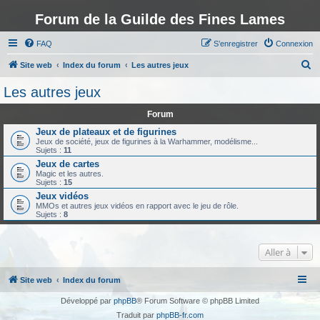
Forum de la Guilde des Fines Lames
FAQ
S’enregistrer
Connexion
R
Site web
Index du forum
Les autres jeux
e
Les autres jeux
c
Forum
h
Jeux de plateaux et de figurines
e
Jeux de société, jeux de figurines à la Warhammer, modélisme...
Sujets :
11
r
Jeux de cartes
c
Magic et les autres.
Sujets :
15
h
Jeux vidéos
e
MMOs et autres jeux vidéos en rapport avec le jeu de rôle.
Sujets :
8
r
Aller à
Site web
Index du forum
Développé par
phpBB
® Forum Software © phpBB Limited
Traduit par
phpBB-fr.com