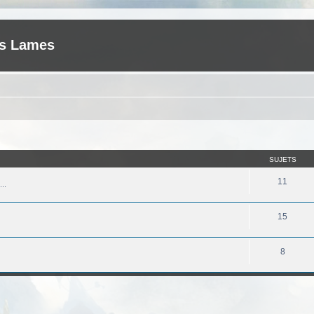
es Lames
SUJETS
11
..
15
8