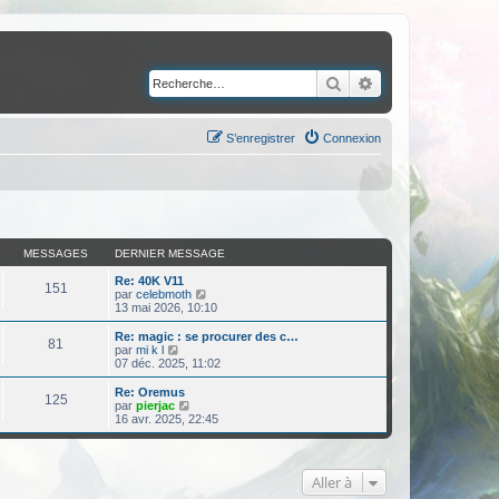
Rechercher
Recherche avancé
S’enregistrer
Connexion
MESSAGES
DERNIER MESSAGE
Re: 40K V11
151
V
par
celebmoth
o
13 mai 2026, 10:10
i
r
Re: magic : se procurer des c…
81
l
V
par
mi k l
e
o
07 déc. 2025, 11:02
d
i
e
r
Re: Oremus
125
r
l
V
par
pierjac
n
e
o
16 avr. 2025, 22:45
i
d
i
e
e
r
r
r
l
m
n
e
Aller à
e
i
d
s
e
e