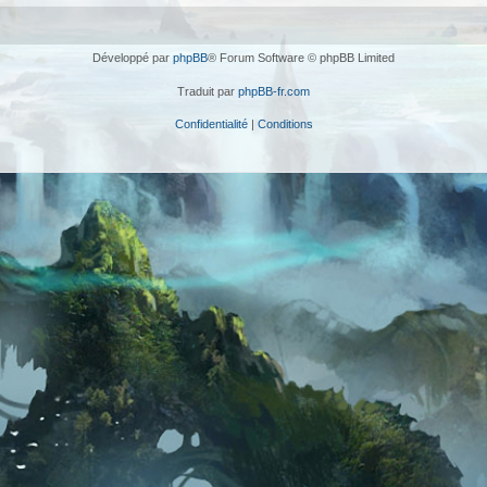
Développé par
phpBB
® Forum Software © phpBB Limited
Traduit par
phpBB-fr.com
Confidentialité
|
Conditions