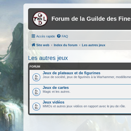
Forum de la Guilde des Fin
Accès rapide
FAQ
Site web
Index du forum
Les autres jeux
Les autres jeux
FORUM
Jeux de plateaux et de figurines
Jeux de société, jeux de figurines à la Warhammer, modélisme.
Jeux de cartes
Magic et les autres.
Jeux vidéos
MMOs et autres jeux vidéos en rapport avec le jeu de rôle.