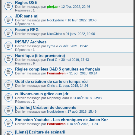
Règles OSE
Dernier message par
pierjac
«
12 févr. 2022, 22:46
Réponses :
1
JDR sans mj
Dernier message par
Nockjedere
«
10 févr. 2022, 10:46
Réponses :
4
Faserip RPG
Dernier message par
NicoChine
«
01 janv. 2022, 19:06
INS/MV Archives
Dernier message par
zyma
«
27 déc. 2021, 19:42
Réponses :
1
Horrifique (titre provisoire)
Dernier message par
Fred G
«
30 mai 2019, 17:43
Réponses :
9
Règles complètes D&D 5 gratuites en français
Dernier message par
Fenrisulven
«
31 oct. 2018, 09:14
Outil de création de carte en temps réel
Dernier message par
Chris
«
11 sept. 2018, 14:24
cultivons-nous grâce aux jdr
Dernier message par
Mephenguaard
«
31 août 2018, 23:08
Réponses :
2
[cthulhu] Création de documents
Dernier message par
Nockjedere
«
17 août 2018, 15:49
Emission Youtube - Les chroniques de Jaden Kor
Dernier message par
Fenrisulven
«
10 août 2018, 11:24
[Liens] Ecriture de scénarii