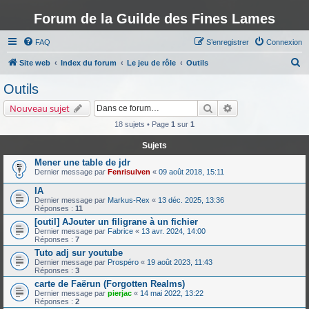
Forum de la Guilde des Fines Lames
FAQ
S’enregistrer
Connexion
R
Site web
Index du forum
Le jeu de rôle
Outils
e
Outils
c
Rechercher
Recherche avancé
Nouveau sujet
h
18 sujets • Page
1
sur
1
e
Sujets
r
Mener une table de jdr
c
Dernier message par
Fenrisulven
«
09 août 2018, 15:11
h
IA
e
Dernier message par
Markus-Rex
«
13 déc. 2025, 13:36
Réponses :
11
r
[outil] AJouter un filigrane à un fichier
Dernier message par
Fabrice
«
13 avr. 2024, 14:00
Réponses :
7
Tuto adj sur youtube
Dernier message par
Prospéro
«
19 août 2023, 11:43
Réponses :
3
carte de Faërun (Forgotten Realms)
Dernier message par
pierjac
«
14 mai 2022, 13:22
Réponses :
2