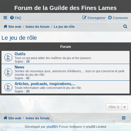
Forum de la Guilde des Fines Lames
FAQ
S’enregistrer
Connexion
R
Site web
Index du forum
Le jeu de rôle
e
Le jeu de rôle
c
Forum
h
Outils
e
Tout ce qui peut aider les maîtres du jeu et les joueurs.
Sujets :
18
r
News
c
Sorties de nouveaux jeux, annonces d'éditeurs,... tout ce qui concerne le petit
monde du jeu de rôle.
h
Sujets :
41
e
Articles, podcasts, inspirations,...
Toute information utile concernant le jeu de rôle.
r
Sujets :
20
Aller à
Site web
Index du forum
Développé par
phpBB
® Forum Software © phpBB Limited