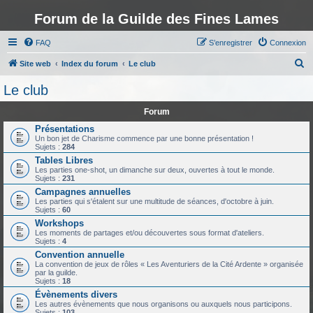
Forum de la Guilde des Fines Lames
FAQ
S’enregistrer
Connexion
R
Site web
Index du forum
Le club
e
Le club
c
Forum
h
Présentations
e
Un bon jet de Charisme commence par une bonne présentation !
Sujets :
284
r
Tables Libres
c
Les parties one-shot, un dimanche sur deux, ouvertes à tout le monde.
Sujets :
231
h
Campagnes annuelles
e
Les parties qui s'étalent sur une multitude de séances, d'octobre à juin.
Sujets :
60
r
Workshops
Les moments de partages et/ou découvertes sous format d'ateliers.
Sujets :
4
Convention annuelle
La convention de jeux de rôles « Les Aventuriers de la Cité Ardente » organisée
par la guilde.
Sujets :
18
Évènements divers
Les autres évènements que nous organisons ou auxquels nous participons.
Sujets :
103