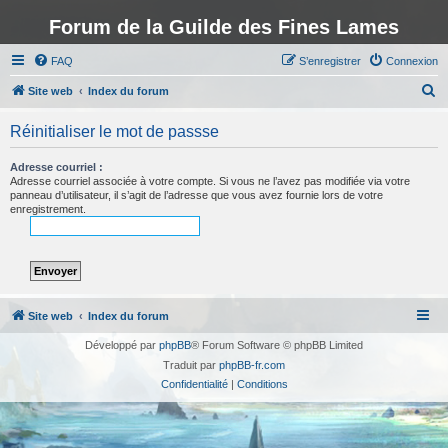
Forum de la Guilde des Fines Lames
FAQ
S’enregistrer
Connexion
R
Site web
Index du forum
e
Réinitialiser le mot de passse
c
h
Adresse courriel :
Adresse courriel associée à votre compte. Si vous ne l’avez pas modifiée via votre
e
panneau d’utilisateur, il s’agit de l’adresse que vous avez fournie lors de votre
enregistrement.
r
c
h
e
r
Site web
Index du forum
Développé par
phpBB
® Forum Software © phpBB Limited
Traduit par
phpBB-fr.com
Confidentialité
|
Conditions