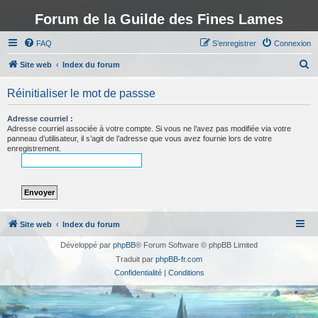
Forum de la Guilde des Fines Lames
FAQ
S’enregistrer
Connexion
R
Site web
Index du forum
e
Réinitialiser le mot de passse
c
h
Adresse courriel :
Adresse courriel associée à votre compte. Si vous ne l’avez pas modifiée via votre
e
panneau d’utilisateur, il s’agit de l’adresse que vous avez fournie lors de votre
enregistrement.
r
c
h
e
r
Site web
Index du forum
Développé par
phpBB
® Forum Software © phpBB Limited
Traduit par
phpBB-fr.com
Confidentialité
|
Conditions