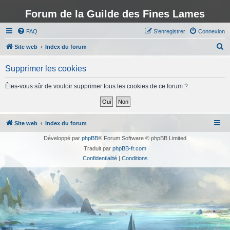
Forum de la Guilde des Fines Lames
FAQ
S’enregistrer
Connexion
R
Site web
Index du forum
e
Supprimer les cookies
c
h
Êtes-vous sûr de vouloir supprimer tous les cookies de ce forum ?
e
r
c
Site web
Index du forum
h
Développé par
phpBB
® Forum Software © phpBB Limited
e
Traduit par
phpBB-fr.com
r
Confidentialité
|
Conditions