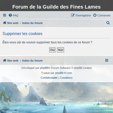
Forum de la Guilde des Fines Lames
FAQ
S’enregistrer
Connexion
R
Site web
Index du forum
e
Supprimer les cookies
c
h
Êtes-vous sûr de vouloir supprimer tous les cookies de ce forum ?
e
r
c
Site web
Index du forum
h
Développé par
phpBB
® Forum Software © phpBB Limited
e
Traduit par
phpBB-fr.com
r
Confidentialité
|
Conditions