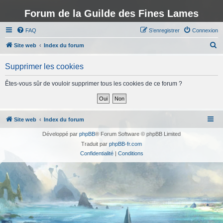
Forum de la Guilde des Fines Lames
FAQ
S’enregistrer
Connexion
R
Site web
Index du forum
e
Supprimer les cookies
c
h
Êtes-vous sûr de vouloir supprimer tous les cookies de ce forum ?
e
r
c
Site web
Index du forum
h
Développé par
phpBB
® Forum Software © phpBB Limited
e
Traduit par
phpBB-fr.com
r
Confidentialité
|
Conditions