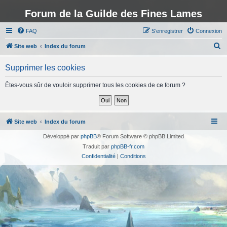
Forum de la Guilde des Fines Lames
FAQ
S’enregistrer
Connexion
R
Site web
Index du forum
e
Supprimer les cookies
c
h
Êtes-vous sûr de vouloir supprimer tous les cookies de ce forum ?
e
r
c
Site web
Index du forum
h
Développé par
phpBB
® Forum Software © phpBB Limited
e
Traduit par
phpBB-fr.com
r
Confidentialité
|
Conditions