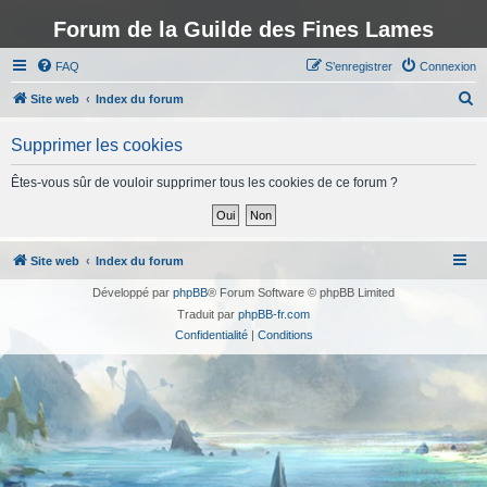
Forum de la Guilde des Fines Lames
FAQ
S’enregistrer
Connexion
R
Site web
Index du forum
e
Supprimer les cookies
c
h
Êtes-vous sûr de vouloir supprimer tous les cookies de ce forum ?
e
r
c
Site web
Index du forum
h
Développé par
phpBB
® Forum Software © phpBB Limited
e
Traduit par
phpBB-fr.com
r
Confidentialité
|
Conditions