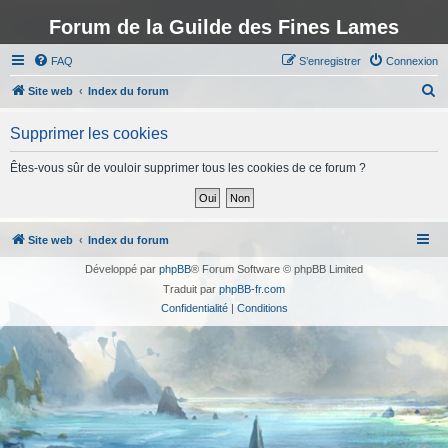
Forum de la Guilde des Fines Lames
FAQ
S’enregistrer
Connexion
R
Site web
Index du forum
e
Supprimer les cookies
c
h
Êtes-vous sûr de vouloir supprimer tous les cookies de ce forum ?
e
r
c
Site web
Index du forum
h
Développé par
phpBB
® Forum Software © phpBB Limited
e
Traduit par
phpBB-fr.com
r
Confidentialité
|
Conditions