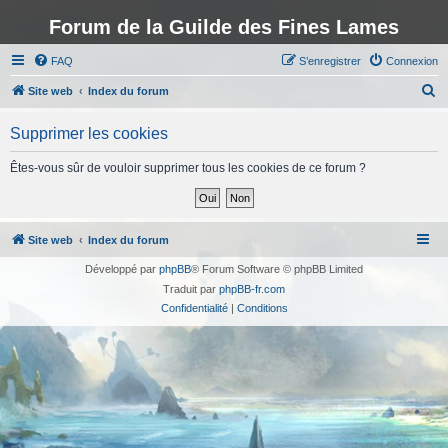
Forum de la Guilde des Fines Lames
FAQ
S’enregistrer
Connexion
R
Site web
Index du forum
e
Supprimer les cookies
c
h
Êtes-vous sûr de vouloir supprimer tous les cookies de ce forum ?
e
r
c
Site web
Index du forum
h
Développé par
phpBB
® Forum Software © phpBB Limited
e
Traduit par
phpBB-fr.com
r
Confidentialité
|
Conditions