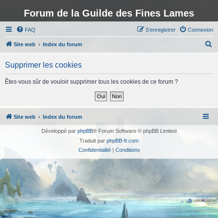
Forum de la Guilde des Fines Lames
FAQ
S’enregistrer
Connexion
R
Site web
Index du forum
e
Supprimer les cookies
c
h
Êtes-vous sûr de vouloir supprimer tous les cookies de ce forum ?
e
r
c
Site web
Index du forum
h
Développé par
phpBB
® Forum Software © phpBB Limited
e
Traduit par
phpBB-fr.com
r
Confidentialité
|
Conditions