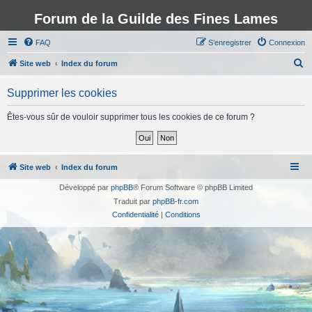
Forum de la Guilde des Fines Lames
FAQ
S’enregistrer
Connexion
R
Site web
Index du forum
e
Supprimer les cookies
c
h
Êtes-vous sûr de vouloir supprimer tous les cookies de ce forum ?
e
r
c
Site web
Index du forum
h
Développé par
phpBB
® Forum Software © phpBB Limited
e
Traduit par
phpBB-fr.com
r
Confidentialité
|
Conditions