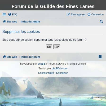
Forum de la Guilde des Fines Lames
FAQ
S’enregistrer
Connexion
R
Site web
Index du forum
e
Supprimer les cookies
c
h
Êtes-vous sûr de vouloir supprimer tous les cookies de ce forum ?
e
r
c
Site web
Index du forum
h
Développé par
phpBB
® Forum Software © phpBB Limited
e
Traduit par
phpBB-fr.com
r
Confidentialité
|
Conditions