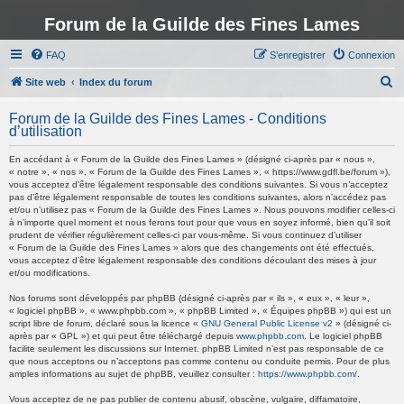
Forum de la Guilde des Fines Lames
FAQ
S’enregistrer
Connexion
R
Site web
Index du forum
e
Forum de la Guilde des Fines Lames - Conditions
c
d’utilisation
h
En accédant à « Forum de la Guilde des Fines Lames » (désigné ci-après par « nous »,
e
« notre », « nos », « Forum de la Guilde des Fines Lames », « https://www.gdfl.be/forum »),
vous acceptez d’être légalement responsable des conditions suivantes. Si vous n’acceptez
r
pas d’être légalement responsable de toutes les conditions suivantes, alors n’accédez pas
et/ou n’utilisez pas « Forum de la Guilde des Fines Lames ». Nous pouvons modifier celles-ci
c
à n’importe quel moment et nous ferons tout pour que vous en soyez informé, bien qu’il soit
h
prudent de vérifier régulièrement celles-ci par vous-même. Si vous continuez d’utiliser
« Forum de la Guilde des Fines Lames » alors que des changements ont été effectués,
e
vous acceptez d’être légalement responsable des conditions découlant des mises à jour
et/ou modifications.
r
Nos forums sont développés par phpBB (désigné ci-après par « ils », « eux », « leur »,
« logiciel phpBB », « www.phpbb.com », « phpBB Limited », « Équipes phpBB ») qui est un
script libre de forum, déclaré sous la licence «
GNU General Public License v2
» (désigné ci-
après par « GPL ») et qui peut être téléchargé depuis
www.phpbb.com
. Le logiciel phpBB
facilite seulement les discussions sur Internet. phpBB Limited n’est pas responsable de ce
que nous acceptons ou n’acceptons pas comme contenu ou conduite permis. Pour de plus
amples informations au sujet de phpBB, veuillez consulter :
https://www.phpbb.com/
.
Vous acceptez de ne pas publier de contenu abusif, obscène, vulgaire, diffamatoire,