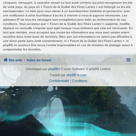
choquant, menaçant, à caractère sexuel ou tout autre contenu qui peut transgresser les lois
de votre pays, du pays où « Forum de la Guilde des Fines Lames » est hébergé ou les lois
internationales. Le faire peut vous mener à un bannissement immédiat et permanent, avec
une notification à votre fournisseur d’accès à Internet si nous le jugeons nécessaire. Les
adresses IP de tous les messages sont enregistrées pour aider au renforcement de ces
conditions. Vous acceptez que « Forum de la Guilde des Fines Lames » supprime, modifie,
déplace ou verrouille n’importe quel sujet lorsque nous estimons que cela est nécessaire. En
tant que membre, vous acceptez que toutes les informations que vous avez saisies soient
stockées dans notre base de données. Bien que ces informations ne soient pas diffusées à
une tierce partie sans votre consentement, ni « Forum de la Guilde des Fines Lames », ni
phpBB ne pourront être tenus comme responsables en cas de tentative de piratage visant à
compromettre les données.
Site web
Index du forum
Développé par
phpBB
® Forum Software © phpBB Limited
Traduit par
phpBB-fr.com
Confidentialité
|
Conditions