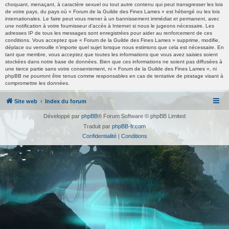
choquant, menaçant, à caractère sexuel ou tout autre contenu qui peut transgresser les lois
de votre pays, du pays où « Forum de la Guilde des Fines Lames » est hébergé ou les lois
internationales. Le faire peut vous mener à un bannissement immédiat et permanent, avec
une notification à votre fournisseur d’accès à Internet si nous le jugeons nécessaire. Les
adresses IP de tous les messages sont enregistrées pour aider au renforcement de ces
conditions. Vous acceptez que « Forum de la Guilde des Fines Lames » supprime, modifie,
déplace ou verrouille n’importe quel sujet lorsque nous estimons que cela est nécessaire. En
tant que membre, vous acceptez que toutes les informations que vous avez saisies soient
stockées dans notre base de données. Bien que ces informations ne soient pas diffusées à
une tierce partie sans votre consentement, ni « Forum de la Guilde des Fines Lames », ni
phpBB ne pourront être tenus comme responsables en cas de tentative de piratage visant à
compromettre les données.
Site web
Index du forum
Développé par
phpBB
® Forum Software © phpBB Limited
Traduit par
phpBB-fr.com
Confidentialité
|
Conditions