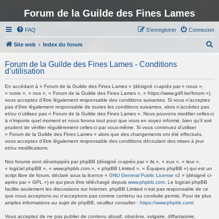
Forum de la Guilde des Fines Lames
FAQ
S’enregistrer
Connexion
R
Site web
Index du forum
e
Forum de la Guilde des Fines Lames - Conditions
c
d’utilisation
h
En accédant à « Forum de la Guilde des Fines Lames » (désigné ci-après par « nous »,
e
« notre », « nos », « Forum de la Guilde des Fines Lames », « https://www.gdfl.be/forum »),
vous acceptez d’être légalement responsable des conditions suivantes. Si vous n’acceptez
r
pas d’être légalement responsable de toutes les conditions suivantes, alors n’accédez pas
et/ou n’utilisez pas « Forum de la Guilde des Fines Lames ». Nous pouvons modifier celles-ci
c
à n’importe quel moment et nous ferons tout pour que vous en soyez informé, bien qu’il soit
h
prudent de vérifier régulièrement celles-ci par vous-même. Si vous continuez d’utiliser
« Forum de la Guilde des Fines Lames » alors que des changements ont été effectués,
e
vous acceptez d’être légalement responsable des conditions découlant des mises à jour
et/ou modifications.
r
Nos forums sont développés par phpBB (désigné ci-après par « ils », « eux », « leur »,
« logiciel phpBB », « www.phpbb.com », « phpBB Limited », « Équipes phpBB ») qui est un
script libre de forum, déclaré sous la licence «
GNU General Public License v2
» (désigné ci-
après par « GPL ») et qui peut être téléchargé depuis
www.phpbb.com
. Le logiciel phpBB
facilite seulement les discussions sur Internet. phpBB Limited n’est pas responsable de ce
que nous acceptons ou n’acceptons pas comme contenu ou conduite permis. Pour de plus
amples informations au sujet de phpBB, veuillez consulter :
https://www.phpbb.com/
.
Vous acceptez de ne pas publier de contenu abusif, obscène, vulgaire, diffamatoire,