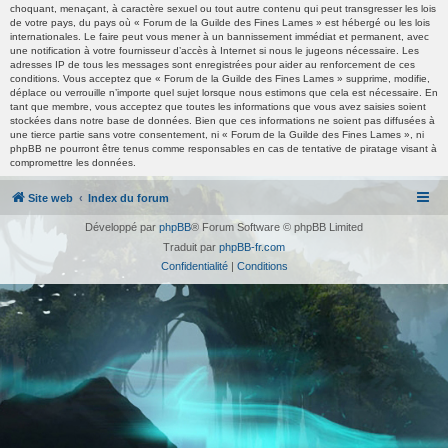
choquant, menaçant, à caractère sexuel ou tout autre contenu qui peut transgresser les lois
de votre pays, du pays où « Forum de la Guilde des Fines Lames » est hébergé ou les lois
internationales. Le faire peut vous mener à un bannissement immédiat et permanent, avec
une notification à votre fournisseur d’accès à Internet si nous le jugeons nécessaire. Les
adresses IP de tous les messages sont enregistrées pour aider au renforcement de ces
conditions. Vous acceptez que « Forum de la Guilde des Fines Lames » supprime, modifie,
déplace ou verrouille n’importe quel sujet lorsque nous estimons que cela est nécessaire. En
tant que membre, vous acceptez que toutes les informations que vous avez saisies soient
stockées dans notre base de données. Bien que ces informations ne soient pas diffusées à
une tierce partie sans votre consentement, ni « Forum de la Guilde des Fines Lames », ni
phpBB ne pourront être tenus comme responsables en cas de tentative de piratage visant à
compromettre les données.
Site web
Index du forum
Développé par
phpBB
® Forum Software © phpBB Limited
Traduit par
phpBB-fr.com
Confidentialité
|
Conditions