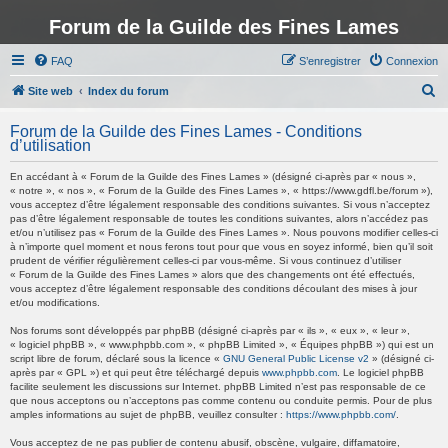
Forum de la Guilde des Fines Lames
FAQ
S’enregistrer
Connexion
R
Site web
Index du forum
e
Forum de la Guilde des Fines Lames - Conditions
c
d’utilisation
h
En accédant à « Forum de la Guilde des Fines Lames » (désigné ci-après par « nous »,
e
« notre », « nos », « Forum de la Guilde des Fines Lames », « https://www.gdfl.be/forum »),
vous acceptez d’être légalement responsable des conditions suivantes. Si vous n’acceptez
r
pas d’être légalement responsable de toutes les conditions suivantes, alors n’accédez pas
et/ou n’utilisez pas « Forum de la Guilde des Fines Lames ». Nous pouvons modifier celles-ci
c
à n’importe quel moment et nous ferons tout pour que vous en soyez informé, bien qu’il soit
h
prudent de vérifier régulièrement celles-ci par vous-même. Si vous continuez d’utiliser
« Forum de la Guilde des Fines Lames » alors que des changements ont été effectués,
e
vous acceptez d’être légalement responsable des conditions découlant des mises à jour
et/ou modifications.
r
Nos forums sont développés par phpBB (désigné ci-après par « ils », « eux », « leur »,
« logiciel phpBB », « www.phpbb.com », « phpBB Limited », « Équipes phpBB ») qui est un
script libre de forum, déclaré sous la licence «
GNU General Public License v2
» (désigné ci-
après par « GPL ») et qui peut être téléchargé depuis
www.phpbb.com
. Le logiciel phpBB
facilite seulement les discussions sur Internet. phpBB Limited n’est pas responsable de ce
que nous acceptons ou n’acceptons pas comme contenu ou conduite permis. Pour de plus
amples informations au sujet de phpBB, veuillez consulter :
https://www.phpbb.com/
.
Vous acceptez de ne pas publier de contenu abusif, obscène, vulgaire, diffamatoire,