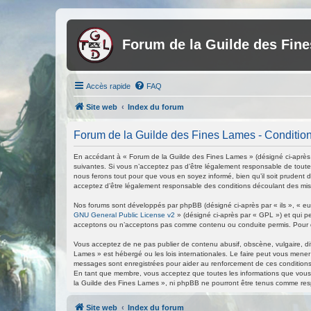
Forum de la Guilde des Fin
Accès rapide
FAQ
Site web
Index du forum
Forum de la Guilde des Fines Lames - Conditions
En accédant à « Forum de la Guilde des Fines Lames » (désigné ci-après p
suivantes. Si vous n’acceptez pas d’être légalement responsable de toutes
nous ferons tout pour que vous en soyez informé, bien qu’il soit prudent 
acceptez d’être légalement responsable des conditions découlant des mise
Nos forums sont développés par phpBB (désigné ci-après par « ils », « eux
GNU General Public License v2
» (désigné ci-après par « GPL ») et qui p
acceptons ou n’acceptons pas comme contenu ou conduite permis. Pour de
Vous acceptez de ne pas publier de contenu abusif, obscène, vulgaire, di
Lames » est hébergé ou les lois internationales. Le faire peut vous mener
messages sont enregistrées pour aider au renforcement de ces conditions
En tant que membre, vous acceptez que toutes les informations que vous 
la Guilde des Fines Lames », ni phpBB ne pourront être tenus comme res
Site web
Index du forum