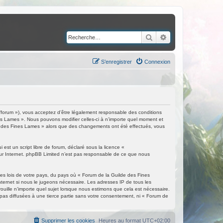
Rechercher
Recherche avancé
S’enregistrer
Connexion
/forum »), vous acceptez d’être légalement responsable des conditions
nes Lames ». Nous pouvons modifier celles-ci à n’importe quel moment et
ilde des Fines Lames » alors que des changements ont été effectués, vous
est un script libre de forum, déclaré sous la licence «
 sur Internet. phpBB Limited n’est pas responsable de ce que nous
les lois de votre pays, du pays où « Forum de la Guilde des Fines
nternet si nous le jugeons nécessaire. Les adresses IP de tous les
ille n’importe quel sujet lorsque nous estimons que cela est nécessaire.
as diffusées à une tierce partie sans votre consentement, ni « Forum de
Supprimer les cookies
Heures au format
UTC+02:00