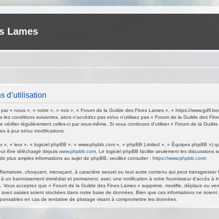
es Lames
 d’utilisation
ar « nous », « notre », « nos », « Forum de la Guilde des Fines Lames », « https://www.gdfl.be
 les conditions suivantes, alors n’accédez pas et/ou n’utilisez pas « Forum de la Guilde des Fi
de vérifier régulièrement celles-ci par vous-même. Si vous continuez d’utiliser « Forum de la Gu
s à jour et/ou modifications.
 », « leur », « logiciel phpBB », « www.phpbb.com », « phpBB Limited », « Équipes phpBB ») qui 
eut être téléchargé depuis
www.phpbb.com
. Le logiciel phpBB facilite seulement les discussions
 plus amples informations au sujet de phpBB, veuillez consulter :
https://www.phpbb.com/
.
ffamatoire, choquant, menaçant, à caractère sexuel ou tout autre contenu qui peut transgresser 
 à un bannissement immédiat et permanent, avec une notification à votre fournisseur d’accès à I
. Vous acceptez que « Forum de la Guilde des Fines Lames » supprime, modifie, déplace ou verrou
avez saisies soient stockées dans notre base de données. Bien que ces informations ne soient p
ponsables en cas de tentative de piratage visant à compromettre les données.