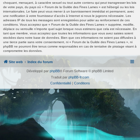
choquant, menaçant, à caractère sexuel ou tout autre contenu qui peut transgresser les lois
de votre pays, du pays où « Forum de la Guilde des Fines Lames » est hébergé ou les lois
internationales. Le faire peut vous mener à un bannissement immédiat et permanent, avec
une notification à votre fournisseur d’accès à Internet si nous le jugeons nécessaire. Les
adresses IP de tous les messages sont enregistrées pour aider au renforcement de ces
conditions. Vous acceptez que « Forum de la Guilde des Fines Lames » supprime, modifie,
déplace ou verrouille n’importe quel sujet lorsque nous estimons que cela est nécessaire. En
tant que membre, vous acceptez que toutes les informations que vous avez saisies soient
stockées dans notre base de données. Bien que ces informations ne soient pas diffusées à
une tierce partie sans votre consentement, ni « Forum de la Guilde des Fines Lames », ni
phpBB ne pourront être tenus comme responsables en cas de tentative de piratage visant à
compromettre les données.
Site web
Index du forum
Développé par
phpBB
® Forum Software © phpBB Limited
Traduit par
phpBB-fr.com
Confidentialité
|
Conditions