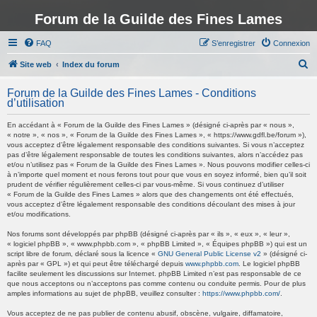
Forum de la Guilde des Fines Lames
FAQ
S’enregistrer
Connexion
R
Site web
Index du forum
e
Forum de la Guilde des Fines Lames - Conditions
c
d’utilisation
h
En accédant à « Forum de la Guilde des Fines Lames » (désigné ci-après par « nous »,
e
« notre », « nos », « Forum de la Guilde des Fines Lames », « https://www.gdfl.be/forum »),
vous acceptez d’être légalement responsable des conditions suivantes. Si vous n’acceptez
r
pas d’être légalement responsable de toutes les conditions suivantes, alors n’accédez pas
et/ou n’utilisez pas « Forum de la Guilde des Fines Lames ». Nous pouvons modifier celles-ci
c
à n’importe quel moment et nous ferons tout pour que vous en soyez informé, bien qu’il soit
h
prudent de vérifier régulièrement celles-ci par vous-même. Si vous continuez d’utiliser
« Forum de la Guilde des Fines Lames » alors que des changements ont été effectués,
e
vous acceptez d’être légalement responsable des conditions découlant des mises à jour
et/ou modifications.
r
Nos forums sont développés par phpBB (désigné ci-après par « ils », « eux », « leur »,
« logiciel phpBB », « www.phpbb.com », « phpBB Limited », « Équipes phpBB ») qui est un
script libre de forum, déclaré sous la licence «
GNU General Public License v2
» (désigné ci-
après par « GPL ») et qui peut être téléchargé depuis
www.phpbb.com
. Le logiciel phpBB
facilite seulement les discussions sur Internet. phpBB Limited n’est pas responsable de ce
que nous acceptons ou n’acceptons pas comme contenu ou conduite permis. Pour de plus
amples informations au sujet de phpBB, veuillez consulter :
https://www.phpbb.com/
.
Vous acceptez de ne pas publier de contenu abusif, obscène, vulgaire, diffamatoire,