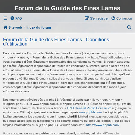
Forum de la Guilde des Fines Lames
FAQ
S’enregistrer
Connexion
R
Site web
Index du forum
e
Forum de la Guilde des Fines Lames - Conditions
c
d’utilisation
h
En accédant à « Forum de la Guilde des Fines Lames » (désigné ci-après par « nous »,
e
« notre », « nos », « Forum de la Guilde des Fines Lames », « https://www.gdfl.be/forum »),
vous acceptez d’être légalement responsable des conditions suivantes. Si vous n’acceptez
r
pas d’être légalement responsable de toutes les conditions suivantes, alors n’accédez pas
et/ou n’utilisez pas « Forum de la Guilde des Fines Lames ». Nous pouvons modifier celles-ci
c
à n’importe quel moment et nous ferons tout pour que vous en soyez informé, bien qu’il soit
h
prudent de vérifier régulièrement celles-ci par vous-même. Si vous continuez d’utiliser
« Forum de la Guilde des Fines Lames » alors que des changements ont été effectués,
e
vous acceptez d’être légalement responsable des conditions découlant des mises à jour
et/ou modifications.
r
Nos forums sont développés par phpBB (désigné ci-après par « ils », « eux », « leur »,
« logiciel phpBB », « www.phpbb.com », « phpBB Limited », « Équipes phpBB ») qui est un
script libre de forum, déclaré sous la licence «
GNU General Public License v2
» (désigné ci-
après par « GPL ») et qui peut être téléchargé depuis
www.phpbb.com
. Le logiciel phpBB
facilite seulement les discussions sur Internet. phpBB Limited n’est pas responsable de ce
que nous acceptons ou n’acceptons pas comme contenu ou conduite permis. Pour de plus
amples informations au sujet de phpBB, veuillez consulter :
https://www.phpbb.com/
.
Vous acceptez de ne pas publier de contenu abusif, obscène, vulgaire, diffamatoire,