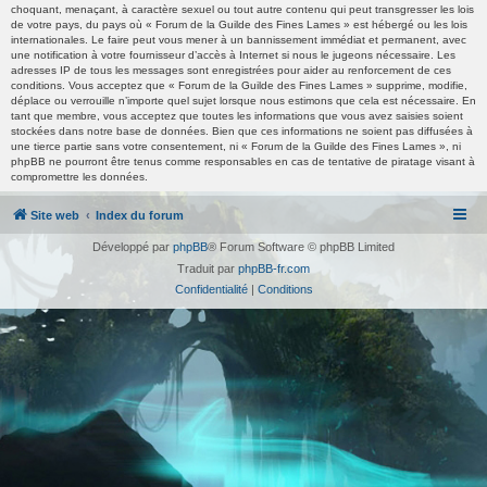
choquant, menaçant, à caractère sexuel ou tout autre contenu qui peut transgresser les lois
de votre pays, du pays où « Forum de la Guilde des Fines Lames » est hébergé ou les lois
internationales. Le faire peut vous mener à un bannissement immédiat et permanent, avec
une notification à votre fournisseur d’accès à Internet si nous le jugeons nécessaire. Les
adresses IP de tous les messages sont enregistrées pour aider au renforcement de ces
conditions. Vous acceptez que « Forum de la Guilde des Fines Lames » supprime, modifie,
déplace ou verrouille n’importe quel sujet lorsque nous estimons que cela est nécessaire. En
tant que membre, vous acceptez que toutes les informations que vous avez saisies soient
stockées dans notre base de données. Bien que ces informations ne soient pas diffusées à
une tierce partie sans votre consentement, ni « Forum de la Guilde des Fines Lames », ni
phpBB ne pourront être tenus comme responsables en cas de tentative de piratage visant à
compromettre les données.
Site web
Index du forum
Développé par
phpBB
® Forum Software © phpBB Limited
Traduit par
phpBB-fr.com
Confidentialité
|
Conditions