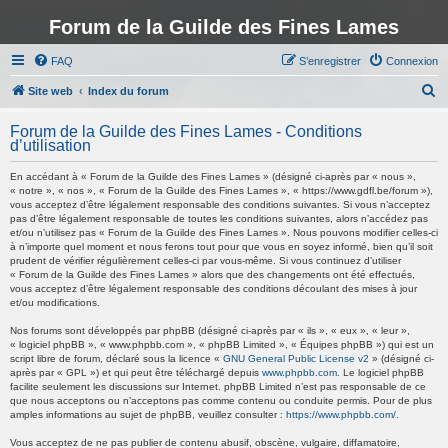
Forum de la Guilde des Fines Lames
FAQ
S’enregistrer
Connexion
R
Site web
Index du forum
e
Forum de la Guilde des Fines Lames - Conditions
c
d’utilisation
h
En accédant à « Forum de la Guilde des Fines Lames » (désigné ci-après par « nous »,
e
« notre », « nos », « Forum de la Guilde des Fines Lames », « https://www.gdfl.be/forum »),
vous acceptez d’être légalement responsable des conditions suivantes. Si vous n’acceptez
r
pas d’être légalement responsable de toutes les conditions suivantes, alors n’accédez pas
et/ou n’utilisez pas « Forum de la Guilde des Fines Lames ». Nous pouvons modifier celles-ci
c
à n’importe quel moment et nous ferons tout pour que vous en soyez informé, bien qu’il soit
h
prudent de vérifier régulièrement celles-ci par vous-même. Si vous continuez d’utiliser
« Forum de la Guilde des Fines Lames » alors que des changements ont été effectués,
e
vous acceptez d’être légalement responsable des conditions découlant des mises à jour
et/ou modifications.
r
Nos forums sont développés par phpBB (désigné ci-après par « ils », « eux », « leur »,
« logiciel phpBB », « www.phpbb.com », « phpBB Limited », « Équipes phpBB ») qui est un
script libre de forum, déclaré sous la licence «
GNU General Public License v2
» (désigné ci-
après par « GPL ») et qui peut être téléchargé depuis
www.phpbb.com
. Le logiciel phpBB
facilite seulement les discussions sur Internet. phpBB Limited n’est pas responsable de ce
que nous acceptons ou n’acceptons pas comme contenu ou conduite permis. Pour de plus
amples informations au sujet de phpBB, veuillez consulter :
https://www.phpbb.com/
.
Vous acceptez de ne pas publier de contenu abusif, obscène, vulgaire, diffamatoire,