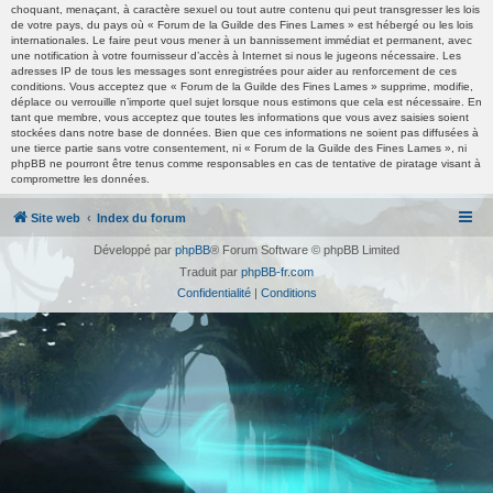
choquant, menaçant, à caractère sexuel ou tout autre contenu qui peut transgresser les lois
de votre pays, du pays où « Forum de la Guilde des Fines Lames » est hébergé ou les lois
internationales. Le faire peut vous mener à un bannissement immédiat et permanent, avec
une notification à votre fournisseur d’accès à Internet si nous le jugeons nécessaire. Les
adresses IP de tous les messages sont enregistrées pour aider au renforcement de ces
conditions. Vous acceptez que « Forum de la Guilde des Fines Lames » supprime, modifie,
déplace ou verrouille n’importe quel sujet lorsque nous estimons que cela est nécessaire. En
tant que membre, vous acceptez que toutes les informations que vous avez saisies soient
stockées dans notre base de données. Bien que ces informations ne soient pas diffusées à
une tierce partie sans votre consentement, ni « Forum de la Guilde des Fines Lames », ni
phpBB ne pourront être tenus comme responsables en cas de tentative de piratage visant à
compromettre les données.
Site web
Index du forum
Développé par
phpBB
® Forum Software © phpBB Limited
Traduit par
phpBB-fr.com
Confidentialité
|
Conditions