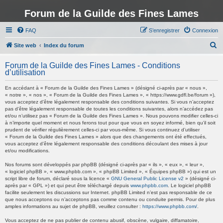
Forum de la Guilde des Fines Lames
FAQ
S’enregistrer
Connexion
R
Site web
Index du forum
e
Forum de la Guilde des Fines Lames - Conditions
c
d’utilisation
h
En accédant à « Forum de la Guilde des Fines Lames » (désigné ci-après par « nous »,
e
« notre », « nos », « Forum de la Guilde des Fines Lames », « https://www.gdfl.be/forum »),
vous acceptez d’être légalement responsable des conditions suivantes. Si vous n’acceptez
r
pas d’être légalement responsable de toutes les conditions suivantes, alors n’accédez pas
et/ou n’utilisez pas « Forum de la Guilde des Fines Lames ». Nous pouvons modifier celles-ci
c
à n’importe quel moment et nous ferons tout pour que vous en soyez informé, bien qu’il soit
h
prudent de vérifier régulièrement celles-ci par vous-même. Si vous continuez d’utiliser
« Forum de la Guilde des Fines Lames » alors que des changements ont été effectués,
e
vous acceptez d’être légalement responsable des conditions découlant des mises à jour
et/ou modifications.
r
Nos forums sont développés par phpBB (désigné ci-après par « ils », « eux », « leur »,
« logiciel phpBB », « www.phpbb.com », « phpBB Limited », « Équipes phpBB ») qui est un
script libre de forum, déclaré sous la licence «
GNU General Public License v2
» (désigné ci-
après par « GPL ») et qui peut être téléchargé depuis
www.phpbb.com
. Le logiciel phpBB
facilite seulement les discussions sur Internet. phpBB Limited n’est pas responsable de ce
que nous acceptons ou n’acceptons pas comme contenu ou conduite permis. Pour de plus
amples informations au sujet de phpBB, veuillez consulter :
https://www.phpbb.com/
.
Vous acceptez de ne pas publier de contenu abusif, obscène, vulgaire, diffamatoire,