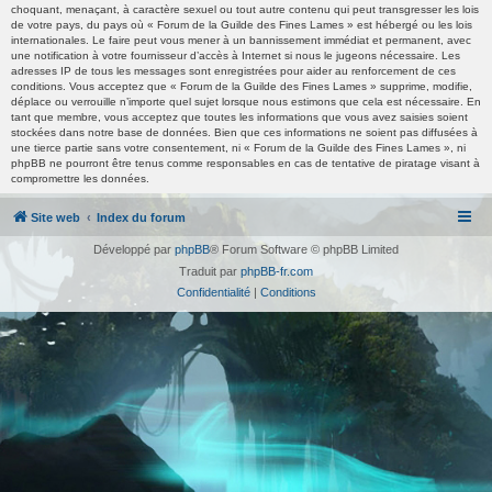
choquant, menaçant, à caractère sexuel ou tout autre contenu qui peut transgresser les lois
de votre pays, du pays où « Forum de la Guilde des Fines Lames » est hébergé ou les lois
internationales. Le faire peut vous mener à un bannissement immédiat et permanent, avec
une notification à votre fournisseur d’accès à Internet si nous le jugeons nécessaire. Les
adresses IP de tous les messages sont enregistrées pour aider au renforcement de ces
conditions. Vous acceptez que « Forum de la Guilde des Fines Lames » supprime, modifie,
déplace ou verrouille n’importe quel sujet lorsque nous estimons que cela est nécessaire. En
tant que membre, vous acceptez que toutes les informations que vous avez saisies soient
stockées dans notre base de données. Bien que ces informations ne soient pas diffusées à
une tierce partie sans votre consentement, ni « Forum de la Guilde des Fines Lames », ni
phpBB ne pourront être tenus comme responsables en cas de tentative de piratage visant à
compromettre les données.
Site web
Index du forum
Développé par
phpBB
® Forum Software © phpBB Limited
Traduit par
phpBB-fr.com
Confidentialité
|
Conditions