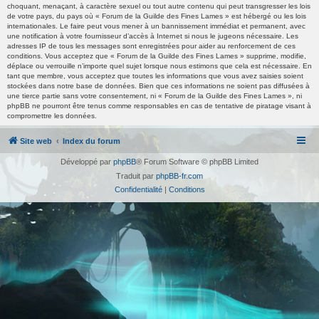
choquant, menaçant, à caractère sexuel ou tout autre contenu qui peut transgresser les lois
de votre pays, du pays où « Forum de la Guilde des Fines Lames » est hébergé ou les lois
internationales. Le faire peut vous mener à un bannissement immédiat et permanent, avec
une notification à votre fournisseur d’accès à Internet si nous le jugeons nécessaire. Les
adresses IP de tous les messages sont enregistrées pour aider au renforcement de ces
conditions. Vous acceptez que « Forum de la Guilde des Fines Lames » supprime, modifie,
déplace ou verrouille n’importe quel sujet lorsque nous estimons que cela est nécessaire. En
tant que membre, vous acceptez que toutes les informations que vous avez saisies soient
stockées dans notre base de données. Bien que ces informations ne soient pas diffusées à
une tierce partie sans votre consentement, ni « Forum de la Guilde des Fines Lames », ni
phpBB ne pourront être tenus comme responsables en cas de tentative de piratage visant à
compromettre les données.
Site web
Index du forum
Développé par
phpBB
® Forum Software © phpBB Limited
Traduit par
phpBB-fr.com
Confidentialité
|
Conditions