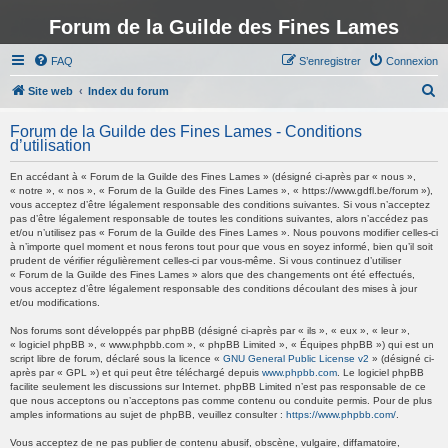
Forum de la Guilde des Fines Lames
FAQ
S’enregistrer
Connexion
R
Site web
Index du forum
e
Forum de la Guilde des Fines Lames - Conditions
c
d’utilisation
h
En accédant à « Forum de la Guilde des Fines Lames » (désigné ci-après par « nous »,
e
« notre », « nos », « Forum de la Guilde des Fines Lames », « https://www.gdfl.be/forum »),
vous acceptez d’être légalement responsable des conditions suivantes. Si vous n’acceptez
r
pas d’être légalement responsable de toutes les conditions suivantes, alors n’accédez pas
et/ou n’utilisez pas « Forum de la Guilde des Fines Lames ». Nous pouvons modifier celles-ci
c
à n’importe quel moment et nous ferons tout pour que vous en soyez informé, bien qu’il soit
h
prudent de vérifier régulièrement celles-ci par vous-même. Si vous continuez d’utiliser
« Forum de la Guilde des Fines Lames » alors que des changements ont été effectués,
e
vous acceptez d’être légalement responsable des conditions découlant des mises à jour
et/ou modifications.
r
Nos forums sont développés par phpBB (désigné ci-après par « ils », « eux », « leur »,
« logiciel phpBB », « www.phpbb.com », « phpBB Limited », « Équipes phpBB ») qui est un
script libre de forum, déclaré sous la licence «
GNU General Public License v2
» (désigné ci-
après par « GPL ») et qui peut être téléchargé depuis
www.phpbb.com
. Le logiciel phpBB
facilite seulement les discussions sur Internet. phpBB Limited n’est pas responsable de ce
que nous acceptons ou n’acceptons pas comme contenu ou conduite permis. Pour de plus
amples informations au sujet de phpBB, veuillez consulter :
https://www.phpbb.com/
.
Vous acceptez de ne pas publier de contenu abusif, obscène, vulgaire, diffamatoire,