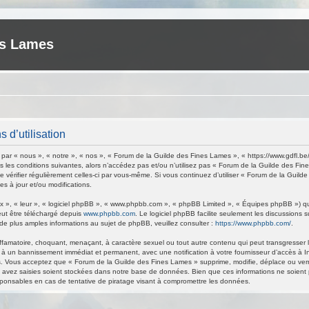
es Lames
 d’utilisation
ar « nous », « notre », « nos », « Forum de la Guilde des Fines Lames », « https://www.gdfl.be
 les conditions suivantes, alors n’accédez pas et/ou n’utilisez pas « Forum de la Guilde des Fi
de vérifier régulièrement celles-ci par vous-même. Si vous continuez d’utiliser « Forum de la Gu
s à jour et/ou modifications.
 », « leur », « logiciel phpBB », « www.phpbb.com », « phpBB Limited », « Équipes phpBB ») qui 
eut être téléchargé depuis
www.phpbb.com
. Le logiciel phpBB facilite seulement les discussions
 plus amples informations au sujet de phpBB, veuillez consulter :
https://www.phpbb.com/
.
ffamatoire, choquant, menaçant, à caractère sexuel ou tout autre contenu qui peut transgresser 
 à un bannissement immédiat et permanent, avec une notification à votre fournisseur d’accès à I
. Vous acceptez que « Forum de la Guilde des Fines Lames » supprime, modifie, déplace ou verrou
avez saisies soient stockées dans notre base de données. Bien que ces informations ne soient p
ponsables en cas de tentative de piratage visant à compromettre les données.