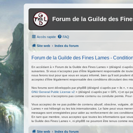
Forum de la Guilde des Fin
Accès rapide
FAQ
Site web
Index du forum
Forum de la Guilde des Fines Lames - Conditions
En accédant à « Forum de la Guilde des Fines Lames » (désigné ci-après p
suivantes. Si vous n’acceptez pas d’être légalement responsable de toutes
nous ferons tout pour que vous en soyez informé, bien qu’il soit prudent 
acceptez d’être légalement responsable des conditions découlant des mise
Nos forums sont développés par phpBB (désigné ci-après par « ils », « eux
GNU General Public License v2
» (désigné ci-après par « GPL ») et qui p
acceptons ou n’acceptons pas comme contenu ou conduite permis. Pour de
Vous acceptez de ne pas publier de contenu abusif, obscène, vulgaire, di
Lames » est hébergé ou les lois internationales. Le faire peut vous mener
messages sont enregistrées pour aider au renforcement de ces conditions
En tant que membre, vous acceptez que toutes les informations que vous 
la Guilde des Fines Lames », ni phpBB ne pourront être tenus comme res
Site web
Index du forum