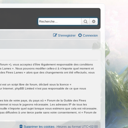
Rechercher
Recherche avancé
S’enregistrer
Connexion
/forum »), vous acceptez d’être légalement responsable des conditions
nes Lames ». Nous pouvons modifier celles-ci à n’importe quel moment et
ilde des Fines Lames » alors que des changements ont été effectués, vous
est un script libre de forum, déclaré sous la licence «
 sur Internet. phpBB Limited n’est pas responsable de ce que nous
les lois de votre pays, du pays où « Forum de la Guilde des Fines
nternet si nous le jugeons nécessaire. Les adresses IP de tous les
ille n’importe quel sujet lorsque nous estimons que cela est nécessaire.
as diffusées à une tierce partie sans votre consentement, ni « Forum de
Supprimer les cookies
Heures au format
UTC+02:00