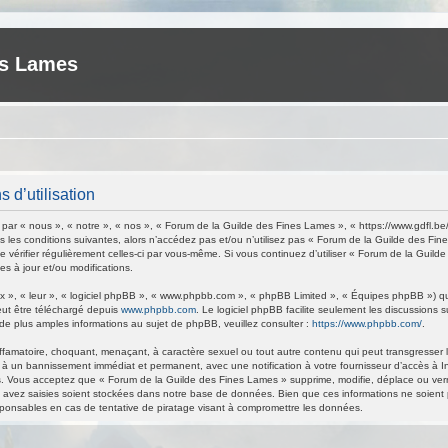
es Lames
 d’utilisation
ar « nous », « notre », « nos », « Forum de la Guilde des Fines Lames », « https://www.gdfl.be
 les conditions suivantes, alors n’accédez pas et/ou n’utilisez pas « Forum de la Guilde des Fi
de vérifier régulièrement celles-ci par vous-même. Si vous continuez d’utiliser « Forum de la Gu
s à jour et/ou modifications.
 », « leur », « logiciel phpBB », « www.phpbb.com », « phpBB Limited », « Équipes phpBB ») qui 
eut être téléchargé depuis
www.phpbb.com
. Le logiciel phpBB facilite seulement les discussions
 plus amples informations au sujet de phpBB, veuillez consulter :
https://www.phpbb.com/
.
ffamatoire, choquant, menaçant, à caractère sexuel ou tout autre contenu qui peut transgresser 
 à un bannissement immédiat et permanent, avec une notification à votre fournisseur d’accès à I
. Vous acceptez que « Forum de la Guilde des Fines Lames » supprime, modifie, déplace ou verrou
avez saisies soient stockées dans notre base de données. Bien que ces informations ne soient p
ponsables en cas de tentative de piratage visant à compromettre les données.