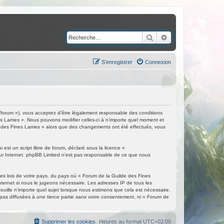
Rechercher
Recherche avancé
S’enregistrer
Connexion
/forum »), vous acceptez d’être légalement responsable des conditions
nes Lames ». Nous pouvons modifier celles-ci à n’importe quel moment et
ilde des Fines Lames » alors que des changements ont été effectués, vous
est un script libre de forum, déclaré sous la licence «
 sur Internet. phpBB Limited n’est pas responsable de ce que nous
les lois de votre pays, du pays où « Forum de la Guilde des Fines
nternet si nous le jugeons nécessaire. Les adresses IP de tous les
ille n’importe quel sujet lorsque nous estimons que cela est nécessaire.
as diffusées à une tierce partie sans votre consentement, ni « Forum de
Supprimer les cookies
Heures au format
UTC+02:00