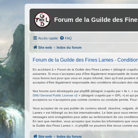
Forum de la Guilde des Fin
Accès rapide
FAQ
Site web
Index du forum
Forum de la Guilde des Fines Lames - Conditions
En accédant à « Forum de la Guilde des Fines Lames » (désigné ci-après p
suivantes. Si vous n’acceptez pas d’être légalement responsable de toutes
nous ferons tout pour que vous en soyez informé, bien qu’il soit prudent 
acceptez d’être légalement responsable des conditions découlant des mise
Nos forums sont développés par phpBB (désigné ci-après par « ils », « eux
GNU General Public License v2
» (désigné ci-après par « GPL ») et qui p
acceptons ou n’acceptons pas comme contenu ou conduite permis. Pour de
Vous acceptez de ne pas publier de contenu abusif, obscène, vulgaire, di
Lames » est hébergé ou les lois internationales. Le faire peut vous mener
messages sont enregistrées pour aider au renforcement de ces conditions
En tant que membre, vous acceptez que toutes les informations que vous 
la Guilde des Fines Lames », ni phpBB ne pourront être tenus comme res
Site web
Index du forum