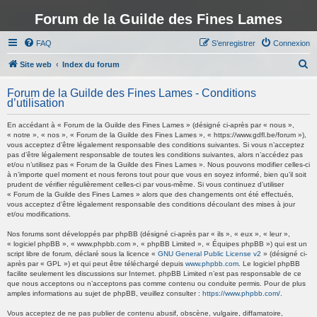
Forum de la Guilde des Fines Lames
FAQ
S’enregistrer
Connexion
R
Site web
Index du forum
e
Forum de la Guilde des Fines Lames - Conditions
c
d’utilisation
h
En accédant à « Forum de la Guilde des Fines Lames » (désigné ci-après par « nous »,
e
« notre », « nos », « Forum de la Guilde des Fines Lames », « https://www.gdfl.be/forum »),
vous acceptez d’être légalement responsable des conditions suivantes. Si vous n’acceptez
r
pas d’être légalement responsable de toutes les conditions suivantes, alors n’accédez pas
et/ou n’utilisez pas « Forum de la Guilde des Fines Lames ». Nous pouvons modifier celles-ci
c
à n’importe quel moment et nous ferons tout pour que vous en soyez informé, bien qu’il soit
h
prudent de vérifier régulièrement celles-ci par vous-même. Si vous continuez d’utiliser
« Forum de la Guilde des Fines Lames » alors que des changements ont été effectués,
e
vous acceptez d’être légalement responsable des conditions découlant des mises à jour
et/ou modifications.
r
Nos forums sont développés par phpBB (désigné ci-après par « ils », « eux », « leur »,
« logiciel phpBB », « www.phpbb.com », « phpBB Limited », « Équipes phpBB ») qui est un
script libre de forum, déclaré sous la licence «
GNU General Public License v2
» (désigné ci-
après par « GPL ») et qui peut être téléchargé depuis
www.phpbb.com
. Le logiciel phpBB
facilite seulement les discussions sur Internet. phpBB Limited n’est pas responsable de ce
que nous acceptons ou n’acceptons pas comme contenu ou conduite permis. Pour de plus
amples informations au sujet de phpBB, veuillez consulter :
https://www.phpbb.com/
.
Vous acceptez de ne pas publier de contenu abusif, obscène, vulgaire, diffamatoire,