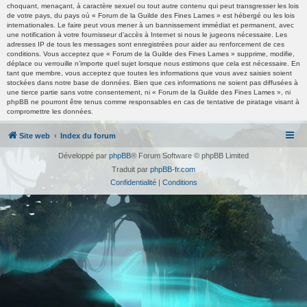
choquant, menaçant, à caractère sexuel ou tout autre contenu qui peut transgresser les lois
de votre pays, du pays où « Forum de la Guilde des Fines Lames » est hébergé ou les lois
internationales. Le faire peut vous mener à un bannissement immédiat et permanent, avec
une notification à votre fournisseur d’accès à Internet si nous le jugeons nécessaire. Les
adresses IP de tous les messages sont enregistrées pour aider au renforcement de ces
conditions. Vous acceptez que « Forum de la Guilde des Fines Lames » supprime, modifie,
déplace ou verrouille n’importe quel sujet lorsque nous estimons que cela est nécessaire. En
tant que membre, vous acceptez que toutes les informations que vous avez saisies soient
stockées dans notre base de données. Bien que ces informations ne soient pas diffusées à
une tierce partie sans votre consentement, ni « Forum de la Guilde des Fines Lames », ni
phpBB ne pourront être tenus comme responsables en cas de tentative de piratage visant à
compromettre les données.
Site web
Index du forum
Développé par
phpBB
® Forum Software © phpBB Limited
Traduit par
phpBB-fr.com
Confidentialité
|
Conditions