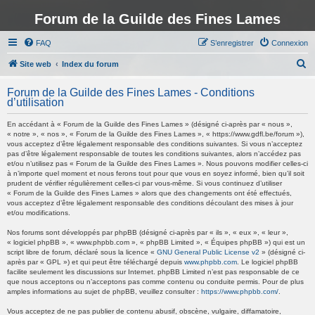
Forum de la Guilde des Fines Lames
FAQ
S’enregistrer
Connexion
R
Site web
Index du forum
e
Forum de la Guilde des Fines Lames - Conditions
c
d’utilisation
h
En accédant à « Forum de la Guilde des Fines Lames » (désigné ci-après par « nous »,
e
« notre », « nos », « Forum de la Guilde des Fines Lames », « https://www.gdfl.be/forum »),
vous acceptez d’être légalement responsable des conditions suivantes. Si vous n’acceptez
r
pas d’être légalement responsable de toutes les conditions suivantes, alors n’accédez pas
et/ou n’utilisez pas « Forum de la Guilde des Fines Lames ». Nous pouvons modifier celles-ci
c
à n’importe quel moment et nous ferons tout pour que vous en soyez informé, bien qu’il soit
h
prudent de vérifier régulièrement celles-ci par vous-même. Si vous continuez d’utiliser
« Forum de la Guilde des Fines Lames » alors que des changements ont été effectués,
e
vous acceptez d’être légalement responsable des conditions découlant des mises à jour
et/ou modifications.
r
Nos forums sont développés par phpBB (désigné ci-après par « ils », « eux », « leur »,
« logiciel phpBB », « www.phpbb.com », « phpBB Limited », « Équipes phpBB ») qui est un
script libre de forum, déclaré sous la licence «
GNU General Public License v2
» (désigné ci-
après par « GPL ») et qui peut être téléchargé depuis
www.phpbb.com
. Le logiciel phpBB
facilite seulement les discussions sur Internet. phpBB Limited n’est pas responsable de ce
que nous acceptons ou n’acceptons pas comme contenu ou conduite permis. Pour de plus
amples informations au sujet de phpBB, veuillez consulter :
https://www.phpbb.com/
.
Vous acceptez de ne pas publier de contenu abusif, obscène, vulgaire, diffamatoire,