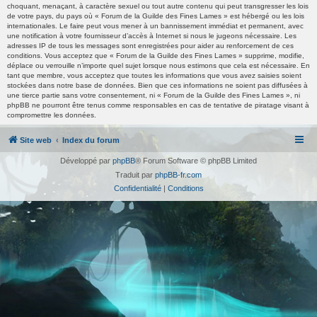
choquant, menaçant, à caractère sexuel ou tout autre contenu qui peut transgresser les lois
de votre pays, du pays où « Forum de la Guilde des Fines Lames » est hébergé ou les lois
internationales. Le faire peut vous mener à un bannissement immédiat et permanent, avec
une notification à votre fournisseur d’accès à Internet si nous le jugeons nécessaire. Les
adresses IP de tous les messages sont enregistrées pour aider au renforcement de ces
conditions. Vous acceptez que « Forum de la Guilde des Fines Lames » supprime, modifie,
déplace ou verrouille n’importe quel sujet lorsque nous estimons que cela est nécessaire. En
tant que membre, vous acceptez que toutes les informations que vous avez saisies soient
stockées dans notre base de données. Bien que ces informations ne soient pas diffusées à
une tierce partie sans votre consentement, ni « Forum de la Guilde des Fines Lames », ni
phpBB ne pourront être tenus comme responsables en cas de tentative de piratage visant à
compromettre les données.
Site web
Index du forum
Développé par
phpBB
® Forum Software © phpBB Limited
Traduit par
phpBB-fr.com
Confidentialité
|
Conditions