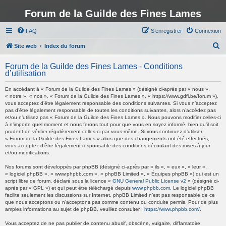
Forum de la Guilde des Fines Lames
FAQ
S’enregistrer
Connexion
R
Site web
Index du forum
e
Forum de la Guilde des Fines Lames - Conditions
c
d’utilisation
h
En accédant à « Forum de la Guilde des Fines Lames » (désigné ci-après par « nous »,
e
« notre », « nos », « Forum de la Guilde des Fines Lames », « https://www.gdfl.be/forum »),
vous acceptez d’être légalement responsable des conditions suivantes. Si vous n’acceptez
r
pas d’être légalement responsable de toutes les conditions suivantes, alors n’accédez pas
et/ou n’utilisez pas « Forum de la Guilde des Fines Lames ». Nous pouvons modifier celles-ci
c
à n’importe quel moment et nous ferons tout pour que vous en soyez informé, bien qu’il soit
h
prudent de vérifier régulièrement celles-ci par vous-même. Si vous continuez d’utiliser
« Forum de la Guilde des Fines Lames » alors que des changements ont été effectués,
e
vous acceptez d’être légalement responsable des conditions découlant des mises à jour
et/ou modifications.
r
Nos forums sont développés par phpBB (désigné ci-après par « ils », « eux », « leur »,
« logiciel phpBB », « www.phpbb.com », « phpBB Limited », « Équipes phpBB ») qui est un
script libre de forum, déclaré sous la licence «
GNU General Public License v2
» (désigné ci-
après par « GPL ») et qui peut être téléchargé depuis
www.phpbb.com
. Le logiciel phpBB
facilite seulement les discussions sur Internet. phpBB Limited n’est pas responsable de ce
que nous acceptons ou n’acceptons pas comme contenu ou conduite permis. Pour de plus
amples informations au sujet de phpBB, veuillez consulter :
https://www.phpbb.com/
.
Vous acceptez de ne pas publier de contenu abusif, obscène, vulgaire, diffamatoire,