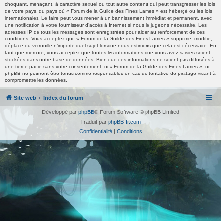
choquant, menaçant, à caractère sexuel ou tout autre contenu qui peut transgresser les lois
de votre pays, du pays où « Forum de la Guilde des Fines Lames » est hébergé ou les lois
internationales. Le faire peut vous mener à un bannissement immédiat et permanent, avec
une notification à votre fournisseur d’accès à Internet si nous le jugeons nécessaire. Les
adresses IP de tous les messages sont enregistrées pour aider au renforcement de ces
conditions. Vous acceptez que « Forum de la Guilde des Fines Lames » supprime, modifie,
déplace ou verrouille n’importe quel sujet lorsque nous estimons que cela est nécessaire. En
tant que membre, vous acceptez que toutes les informations que vous avez saisies soient
stockées dans notre base de données. Bien que ces informations ne soient pas diffusées à
une tierce partie sans votre consentement, ni « Forum de la Guilde des Fines Lames », ni
phpBB ne pourront être tenus comme responsables en cas de tentative de piratage visant à
compromettre les données.
Site web
Index du forum
Développé par
phpBB
® Forum Software © phpBB Limited
Traduit par
phpBB-fr.com
Confidentialité
|
Conditions