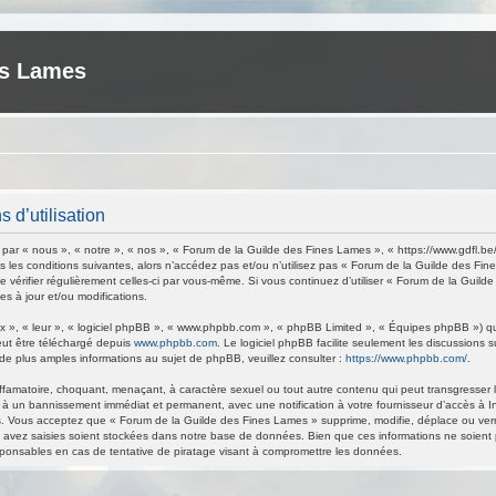
es Lames
 d’utilisation
ar « nous », « notre », « nos », « Forum de la Guilde des Fines Lames », « https://www.gdfl.be
 les conditions suivantes, alors n’accédez pas et/ou n’utilisez pas « Forum de la Guilde des Fi
de vérifier régulièrement celles-ci par vous-même. Si vous continuez d’utiliser « Forum de la Gu
s à jour et/ou modifications.
 », « leur », « logiciel phpBB », « www.phpbb.com », « phpBB Limited », « Équipes phpBB ») qui 
eut être téléchargé depuis
www.phpbb.com
. Le logiciel phpBB facilite seulement les discussions
 plus amples informations au sujet de phpBB, veuillez consulter :
https://www.phpbb.com/
.
ffamatoire, choquant, menaçant, à caractère sexuel ou tout autre contenu qui peut transgresser 
 à un bannissement immédiat et permanent, avec une notification à votre fournisseur d’accès à I
. Vous acceptez que « Forum de la Guilde des Fines Lames » supprime, modifie, déplace ou verrou
avez saisies soient stockées dans notre base de données. Bien que ces informations ne soient p
ponsables en cas de tentative de piratage visant à compromettre les données.