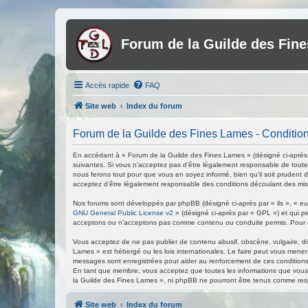
Forum de la Guilde des Fin
Accès rapide
FAQ
Site web
Index du forum
Forum de la Guilde des Fines Lames - Conditions
En accédant à « Forum de la Guilde des Fines Lames » (désigné ci-après p
suivantes. Si vous n’acceptez pas d’être légalement responsable de toutes
nous ferons tout pour que vous en soyez informé, bien qu’il soit prudent 
acceptez d’être légalement responsable des conditions découlant des mise
Nos forums sont développés par phpBB (désigné ci-après par « ils », « eux
GNU General Public License v2
» (désigné ci-après par « GPL ») et qui p
acceptons ou n’acceptons pas comme contenu ou conduite permis. Pour de
Vous acceptez de ne pas publier de contenu abusif, obscène, vulgaire, di
Lames » est hébergé ou les lois internationales. Le faire peut vous mener
messages sont enregistrées pour aider au renforcement de ces conditions
En tant que membre, vous acceptez que toutes les informations que vous 
la Guilde des Fines Lames », ni phpBB ne pourront être tenus comme res
Site web
Index du forum