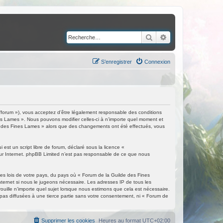
Rechercher
Recherche avancé
S’enregistrer
Connexion
/forum »), vous acceptez d’être légalement responsable des conditions
nes Lames ». Nous pouvons modifier celles-ci à n’importe quel moment et
ilde des Fines Lames » alors que des changements ont été effectués, vous
est un script libre de forum, déclaré sous la licence «
 sur Internet. phpBB Limited n’est pas responsable de ce que nous
les lois de votre pays, du pays où « Forum de la Guilde des Fines
nternet si nous le jugeons nécessaire. Les adresses IP de tous les
ille n’importe quel sujet lorsque nous estimons que cela est nécessaire.
as diffusées à une tierce partie sans votre consentement, ni « Forum de
Supprimer les cookies
Heures au format
UTC+02:00