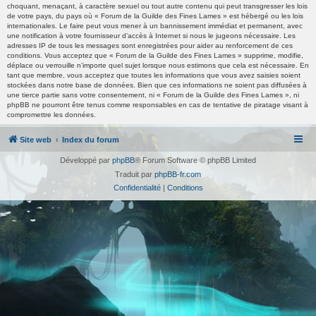
choquant, menaçant, à caractère sexuel ou tout autre contenu qui peut transgresser les lois
de votre pays, du pays où « Forum de la Guilde des Fines Lames » est hébergé ou les lois
internationales. Le faire peut vous mener à un bannissement immédiat et permanent, avec
une notification à votre fournisseur d’accès à Internet si nous le jugeons nécessaire. Les
adresses IP de tous les messages sont enregistrées pour aider au renforcement de ces
conditions. Vous acceptez que « Forum de la Guilde des Fines Lames » supprime, modifie,
déplace ou verrouille n’importe quel sujet lorsque nous estimons que cela est nécessaire. En
tant que membre, vous acceptez que toutes les informations que vous avez saisies soient
stockées dans notre base de données. Bien que ces informations ne soient pas diffusées à
une tierce partie sans votre consentement, ni « Forum de la Guilde des Fines Lames », ni
phpBB ne pourront être tenus comme responsables en cas de tentative de piratage visant à
compromettre les données.
Site web
Index du forum
Développé par
phpBB
® Forum Software © phpBB Limited
Traduit par
phpBB-fr.com
Confidentialité
|
Conditions