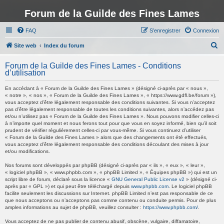
Forum de la Guilde des Fines Lames
FAQ
S’enregistrer
Connexion
R
Site web
Index du forum
e
Forum de la Guilde des Fines Lames - Conditions
c
d’utilisation
h
En accédant à « Forum de la Guilde des Fines Lames » (désigné ci-après par « nous »,
e
« notre », « nos », « Forum de la Guilde des Fines Lames », « https://www.gdfl.be/forum »),
vous acceptez d’être légalement responsable des conditions suivantes. Si vous n’acceptez
r
pas d’être légalement responsable de toutes les conditions suivantes, alors n’accédez pas
et/ou n’utilisez pas « Forum de la Guilde des Fines Lames ». Nous pouvons modifier celles-ci
c
à n’importe quel moment et nous ferons tout pour que vous en soyez informé, bien qu’il soit
h
prudent de vérifier régulièrement celles-ci par vous-même. Si vous continuez d’utiliser
« Forum de la Guilde des Fines Lames » alors que des changements ont été effectués,
e
vous acceptez d’être légalement responsable des conditions découlant des mises à jour
et/ou modifications.
r
Nos forums sont développés par phpBB (désigné ci-après par « ils », « eux », « leur »,
« logiciel phpBB », « www.phpbb.com », « phpBB Limited », « Équipes phpBB ») qui est un
script libre de forum, déclaré sous la licence «
GNU General Public License v2
» (désigné ci-
après par « GPL ») et qui peut être téléchargé depuis
www.phpbb.com
. Le logiciel phpBB
facilite seulement les discussions sur Internet. phpBB Limited n’est pas responsable de ce
que nous acceptons ou n’acceptons pas comme contenu ou conduite permis. Pour de plus
amples informations au sujet de phpBB, veuillez consulter :
https://www.phpbb.com/
.
Vous acceptez de ne pas publier de contenu abusif, obscène, vulgaire, diffamatoire,