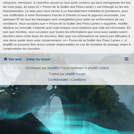
choquant, menaçant, à caractère sexuel ou tout autre contenu qui peut transgresser les lois
de votre pays, du pays où « Forum de la Guilde des Fines Lames » est hébergé ou les lois
internationales. Le faire peut vous mener à un bannissement immédiat et permanent, avec
une notification à votre fournisseur d’accès à Internet si nous le jugeons nécessaire. Les
adresses IP de tous les messages sont enregistrées pour aider au renforcement de ces
conditions. Vous acceptez que « Forum de la Guilde des Fines Lames » supprime, modifie,
déplace ou verrouille n’importe quel sujet lorsque nous estimons que cela est nécessaire. En
tant que membre, vous acceptez que toutes les informations que vous avez saisies soient
stockées dans notre base de données. Bien que ces informations ne soient pas diffusées à
une tierce partie sans votre consentement, ni « Forum de la Guilde des Fines Lames », ni
phpBB ne pourront être tenus comme responsables en cas de tentative de piratage visant à
compromettre les données.
Site web
Index du forum
Développé par
phpBB
® Forum Software © phpBB Limited
Traduit par
phpBB-fr.com
Confidentialité
|
Conditions