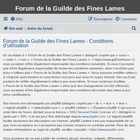
Forum de la Guilde des Fines Lames
FAQ
S’enregistrer
Connexion
R
Site web
Index du forum
e
Forum de la Guilde des Fines Lames - Conditions
c
d’utilisation
h
En accédant à « Forum de la Guilde des Fines Lames » (désigné ci-après par « nous »,
e
« notre », « nos », « Forum de la Guilde des Fines Lames », « https://www.gdfl.be/forum »),
vous acceptez d’être légalement responsable des conditions suivantes. Si vous n’acceptez
r
pas d’être légalement responsable de toutes les conditions suivantes, alors n’accédez pas
et/ou n’utilisez pas « Forum de la Guilde des Fines Lames ». Nous pouvons modifier celles-ci
c
à n’importe quel moment et nous ferons tout pour que vous en soyez informé, bien qu’il soit
h
prudent de vérifier régulièrement celles-ci par vous-même. Si vous continuez d’utiliser
« Forum de la Guilde des Fines Lames » alors que des changements ont été effectués,
e
vous acceptez d’être légalement responsable des conditions découlant des mises à jour
et/ou modifications.
r
Nos forums sont développés par phpBB (désigné ci-après par « ils », « eux », « leur »,
« logiciel phpBB », « www.phpbb.com », « phpBB Limited », « Équipes phpBB ») qui est un
script libre de forum, déclaré sous la licence «
GNU General Public License v2
» (désigné ci-
après par « GPL ») et qui peut être téléchargé depuis
www.phpbb.com
. Le logiciel phpBB
facilite seulement les discussions sur Internet. phpBB Limited n’est pas responsable de ce
que nous acceptons ou n’acceptons pas comme contenu ou conduite permis. Pour de plus
amples informations au sujet de phpBB, veuillez consulter :
https://www.phpbb.com/
.
Vous acceptez de ne pas publier de contenu abusif, obscène, vulgaire, diffamatoire,