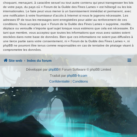
choquant, menaçant, à caractère sexuel ou tout autre contenu qui peut transgresser les lois
de votre pays, du pays où « Forum de la Guilde des Fines Lames » est hébergé ou les lois
internationales. Le faire peut vous mener à un bannissement immédiat et permanent, avec
une notification à votre fournisseur d’accès à Internet si nous le jugeons nécessaire. Les
adresses IP de tous les messages sont enregistrées pour aider au renforcement de ces
conditions. Vous acceptez que « Forum de la Guilde des Fines Lames » supprime, modifie,
déplace ou verrouille n’importe quel sujet lorsque nous estimons que cela est nécessaire. En
tant que membre, vous acceptez que toutes les informations que vous avez saisies soient
stockées dans notre base de données. Bien que ces informations ne soient pas diffusées à
une tierce partie sans votre consentement, ni « Forum de la Guilde des Fines Lames », ni
phpBB ne pourront être tenus comme responsables en cas de tentative de piratage visant à
compromettre les données.
Site web
Index du forum
Développé par
phpBB
® Forum Software © phpBB Limited
Traduit par
phpBB-fr.com
Confidentialité
|
Conditions