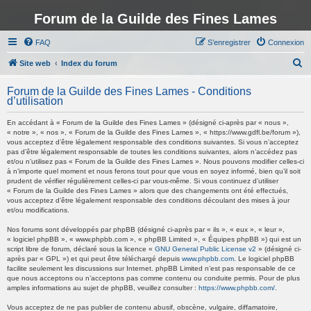
Forum de la Guilde des Fines Lames
FAQ
S’enregistrer
Connexion
R
Site web
Index du forum
e
Forum de la Guilde des Fines Lames - Conditions
c
d’utilisation
h
En accédant à « Forum de la Guilde des Fines Lames » (désigné ci-après par « nous »,
e
« notre », « nos », « Forum de la Guilde des Fines Lames », « https://www.gdfl.be/forum »),
vous acceptez d’être légalement responsable des conditions suivantes. Si vous n’acceptez
r
pas d’être légalement responsable de toutes les conditions suivantes, alors n’accédez pas
et/ou n’utilisez pas « Forum de la Guilde des Fines Lames ». Nous pouvons modifier celles-ci
c
à n’importe quel moment et nous ferons tout pour que vous en soyez informé, bien qu’il soit
h
prudent de vérifier régulièrement celles-ci par vous-même. Si vous continuez d’utiliser
« Forum de la Guilde des Fines Lames » alors que des changements ont été effectués,
e
vous acceptez d’être légalement responsable des conditions découlant des mises à jour
et/ou modifications.
r
Nos forums sont développés par phpBB (désigné ci-après par « ils », « eux », « leur »,
« logiciel phpBB », « www.phpbb.com », « phpBB Limited », « Équipes phpBB ») qui est un
script libre de forum, déclaré sous la licence «
GNU General Public License v2
» (désigné ci-
après par « GPL ») et qui peut être téléchargé depuis
www.phpbb.com
. Le logiciel phpBB
facilite seulement les discussions sur Internet. phpBB Limited n’est pas responsable de ce
que nous acceptons ou n’acceptons pas comme contenu ou conduite permis. Pour de plus
amples informations au sujet de phpBB, veuillez consulter :
https://www.phpbb.com/
.
Vous acceptez de ne pas publier de contenu abusif, obscène, vulgaire, diffamatoire,