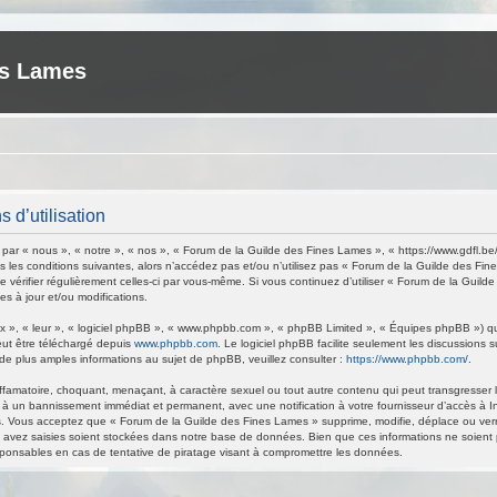
es Lames
 d’utilisation
ar « nous », « notre », « nos », « Forum de la Guilde des Fines Lames », « https://www.gdfl.be
 les conditions suivantes, alors n’accédez pas et/ou n’utilisez pas « Forum de la Guilde des Fi
de vérifier régulièrement celles-ci par vous-même. Si vous continuez d’utiliser « Forum de la Gu
s à jour et/ou modifications.
 », « leur », « logiciel phpBB », « www.phpbb.com », « phpBB Limited », « Équipes phpBB ») qui 
eut être téléchargé depuis
www.phpbb.com
. Le logiciel phpBB facilite seulement les discussions
 plus amples informations au sujet de phpBB, veuillez consulter :
https://www.phpbb.com/
.
ffamatoire, choquant, menaçant, à caractère sexuel ou tout autre contenu qui peut transgresser 
 à un bannissement immédiat et permanent, avec une notification à votre fournisseur d’accès à I
. Vous acceptez que « Forum de la Guilde des Fines Lames » supprime, modifie, déplace ou verrou
avez saisies soient stockées dans notre base de données. Bien que ces informations ne soient p
ponsables en cas de tentative de piratage visant à compromettre les données.