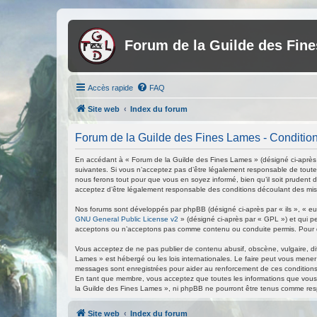
Forum de la Guilde des Fin
Accès rapide
FAQ
Site web
Index du forum
Forum de la Guilde des Fines Lames - Conditions
En accédant à « Forum de la Guilde des Fines Lames » (désigné ci-après p
suivantes. Si vous n’acceptez pas d’être légalement responsable de toutes
nous ferons tout pour que vous en soyez informé, bien qu’il soit prudent 
acceptez d’être légalement responsable des conditions découlant des mise
Nos forums sont développés par phpBB (désigné ci-après par « ils », « eux
GNU General Public License v2
» (désigné ci-après par « GPL ») et qui p
acceptons ou n’acceptons pas comme contenu ou conduite permis. Pour de
Vous acceptez de ne pas publier de contenu abusif, obscène, vulgaire, di
Lames » est hébergé ou les lois internationales. Le faire peut vous mener
messages sont enregistrées pour aider au renforcement de ces conditions
En tant que membre, vous acceptez que toutes les informations que vous 
la Guilde des Fines Lames », ni phpBB ne pourront être tenus comme res
Site web
Index du forum