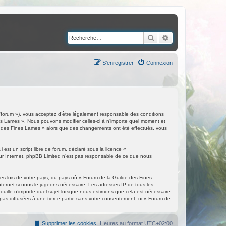
Rechercher
Recherche avancé
S’enregistrer
Connexion
/forum »), vous acceptez d’être légalement responsable des conditions
nes Lames ». Nous pouvons modifier celles-ci à n’importe quel moment et
ilde des Fines Lames » alors que des changements ont été effectués, vous
est un script libre de forum, déclaré sous la licence «
 sur Internet. phpBB Limited n’est pas responsable de ce que nous
les lois de votre pays, du pays où « Forum de la Guilde des Fines
nternet si nous le jugeons nécessaire. Les adresses IP de tous les
ille n’importe quel sujet lorsque nous estimons que cela est nécessaire.
as diffusées à une tierce partie sans votre consentement, ni « Forum de
Supprimer les cookies
Heures au format
UTC+02:00