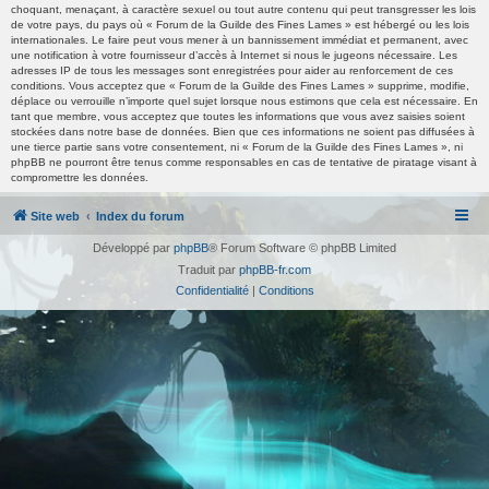
choquant, menaçant, à caractère sexuel ou tout autre contenu qui peut transgresser les lois
de votre pays, du pays où « Forum de la Guilde des Fines Lames » est hébergé ou les lois
internationales. Le faire peut vous mener à un bannissement immédiat et permanent, avec
une notification à votre fournisseur d’accès à Internet si nous le jugeons nécessaire. Les
adresses IP de tous les messages sont enregistrées pour aider au renforcement de ces
conditions. Vous acceptez que « Forum de la Guilde des Fines Lames » supprime, modifie,
déplace ou verrouille n’importe quel sujet lorsque nous estimons que cela est nécessaire. En
tant que membre, vous acceptez que toutes les informations que vous avez saisies soient
stockées dans notre base de données. Bien que ces informations ne soient pas diffusées à
une tierce partie sans votre consentement, ni « Forum de la Guilde des Fines Lames », ni
phpBB ne pourront être tenus comme responsables en cas de tentative de piratage visant à
compromettre les données.
Site web
Index du forum
Développé par
phpBB
® Forum Software © phpBB Limited
Traduit par
phpBB-fr.com
Confidentialité
|
Conditions