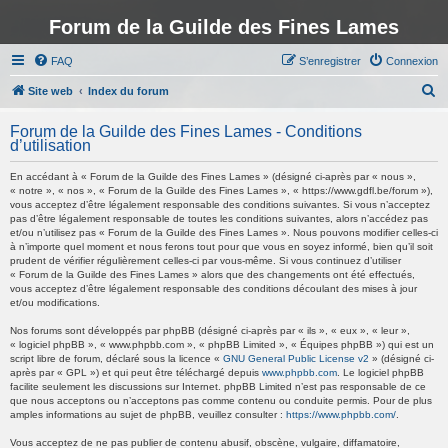
Forum de la Guilde des Fines Lames
FAQ
S’enregistrer
Connexion
R
Site web
Index du forum
e
Forum de la Guilde des Fines Lames - Conditions
c
d’utilisation
h
En accédant à « Forum de la Guilde des Fines Lames » (désigné ci-après par « nous »,
e
« notre », « nos », « Forum de la Guilde des Fines Lames », « https://www.gdfl.be/forum »),
vous acceptez d’être légalement responsable des conditions suivantes. Si vous n’acceptez
r
pas d’être légalement responsable de toutes les conditions suivantes, alors n’accédez pas
et/ou n’utilisez pas « Forum de la Guilde des Fines Lames ». Nous pouvons modifier celles-ci
c
à n’importe quel moment et nous ferons tout pour que vous en soyez informé, bien qu’il soit
h
prudent de vérifier régulièrement celles-ci par vous-même. Si vous continuez d’utiliser
« Forum de la Guilde des Fines Lames » alors que des changements ont été effectués,
e
vous acceptez d’être légalement responsable des conditions découlant des mises à jour
et/ou modifications.
r
Nos forums sont développés par phpBB (désigné ci-après par « ils », « eux », « leur »,
« logiciel phpBB », « www.phpbb.com », « phpBB Limited », « Équipes phpBB ») qui est un
script libre de forum, déclaré sous la licence «
GNU General Public License v2
» (désigné ci-
après par « GPL ») et qui peut être téléchargé depuis
www.phpbb.com
. Le logiciel phpBB
facilite seulement les discussions sur Internet. phpBB Limited n’est pas responsable de ce
que nous acceptons ou n’acceptons pas comme contenu ou conduite permis. Pour de plus
amples informations au sujet de phpBB, veuillez consulter :
https://www.phpbb.com/
.
Vous acceptez de ne pas publier de contenu abusif, obscène, vulgaire, diffamatoire,