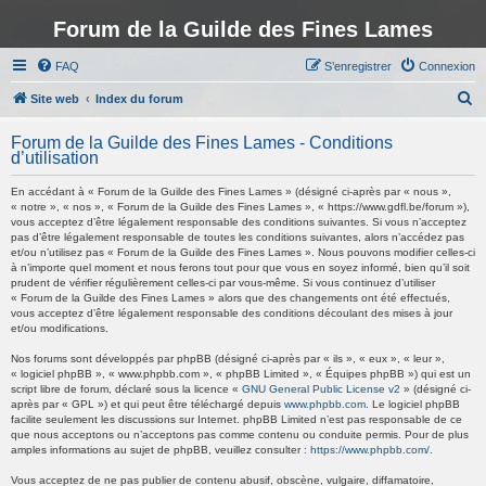
Forum de la Guilde des Fines Lames
FAQ
S’enregistrer
Connexion
R
Site web
Index du forum
e
Forum de la Guilde des Fines Lames - Conditions
c
d’utilisation
h
En accédant à « Forum de la Guilde des Fines Lames » (désigné ci-après par « nous »,
e
« notre », « nos », « Forum de la Guilde des Fines Lames », « https://www.gdfl.be/forum »),
vous acceptez d’être légalement responsable des conditions suivantes. Si vous n’acceptez
r
pas d’être légalement responsable de toutes les conditions suivantes, alors n’accédez pas
et/ou n’utilisez pas « Forum de la Guilde des Fines Lames ». Nous pouvons modifier celles-ci
c
à n’importe quel moment et nous ferons tout pour que vous en soyez informé, bien qu’il soit
h
prudent de vérifier régulièrement celles-ci par vous-même. Si vous continuez d’utiliser
« Forum de la Guilde des Fines Lames » alors que des changements ont été effectués,
e
vous acceptez d’être légalement responsable des conditions découlant des mises à jour
et/ou modifications.
r
Nos forums sont développés par phpBB (désigné ci-après par « ils », « eux », « leur »,
« logiciel phpBB », « www.phpbb.com », « phpBB Limited », « Équipes phpBB ») qui est un
script libre de forum, déclaré sous la licence «
GNU General Public License v2
» (désigné ci-
après par « GPL ») et qui peut être téléchargé depuis
www.phpbb.com
. Le logiciel phpBB
facilite seulement les discussions sur Internet. phpBB Limited n’est pas responsable de ce
que nous acceptons ou n’acceptons pas comme contenu ou conduite permis. Pour de plus
amples informations au sujet de phpBB, veuillez consulter :
https://www.phpbb.com/
.
Vous acceptez de ne pas publier de contenu abusif, obscène, vulgaire, diffamatoire,