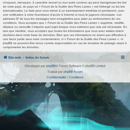
choquant, menaçant, à caractère sexuel ou tout autre contenu qui peut transgresser les lois
de votre pays, du pays où « Forum de la Guilde des Fines Lames » est hébergé ou les lois
internationales. Le faire peut vous mener à un bannissement immédiat et permanent, avec
une notification à votre fournisseur d’accès à Internet si nous le jugeons nécessaire. Les
adresses IP de tous les messages sont enregistrées pour aider au renforcement de ces
conditions. Vous acceptez que « Forum de la Guilde des Fines Lames » supprime, modifie,
déplace ou verrouille n’importe quel sujet lorsque nous estimons que cela est nécessaire. En
tant que membre, vous acceptez que toutes les informations que vous avez saisies soient
stockées dans notre base de données. Bien que ces informations ne soient pas diffusées à
une tierce partie sans votre consentement, ni « Forum de la Guilde des Fines Lames », ni
phpBB ne pourront être tenus comme responsables en cas de tentative de piratage visant à
compromettre les données.
Site web
Index du forum
Développé par
phpBB
® Forum Software © phpBB Limited
Traduit par
phpBB-fr.com
Confidentialité
|
Conditions