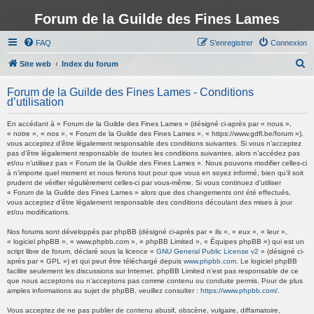
Forum de la Guilde des Fines Lames
FAQ
S’enregistrer
Connexion
R
Site web
Index du forum
e
Forum de la Guilde des Fines Lames - Conditions
c
d’utilisation
h
En accédant à « Forum de la Guilde des Fines Lames » (désigné ci-après par « nous »,
e
« notre », « nos », « Forum de la Guilde des Fines Lames », « https://www.gdfl.be/forum »),
vous acceptez d’être légalement responsable des conditions suivantes. Si vous n’acceptez
r
pas d’être légalement responsable de toutes les conditions suivantes, alors n’accédez pas
et/ou n’utilisez pas « Forum de la Guilde des Fines Lames ». Nous pouvons modifier celles-ci
c
à n’importe quel moment et nous ferons tout pour que vous en soyez informé, bien qu’il soit
h
prudent de vérifier régulièrement celles-ci par vous-même. Si vous continuez d’utiliser
« Forum de la Guilde des Fines Lames » alors que des changements ont été effectués,
e
vous acceptez d’être légalement responsable des conditions découlant des mises à jour
et/ou modifications.
r
Nos forums sont développés par phpBB (désigné ci-après par « ils », « eux », « leur »,
« logiciel phpBB », « www.phpbb.com », « phpBB Limited », « Équipes phpBB ») qui est un
script libre de forum, déclaré sous la licence «
GNU General Public License v2
» (désigné ci-
après par « GPL ») et qui peut être téléchargé depuis
www.phpbb.com
. Le logiciel phpBB
facilite seulement les discussions sur Internet. phpBB Limited n’est pas responsable de ce
que nous acceptons ou n’acceptons pas comme contenu ou conduite permis. Pour de plus
amples informations au sujet de phpBB, veuillez consulter :
https://www.phpbb.com/
.
Vous acceptez de ne pas publier de contenu abusif, obscène, vulgaire, diffamatoire,