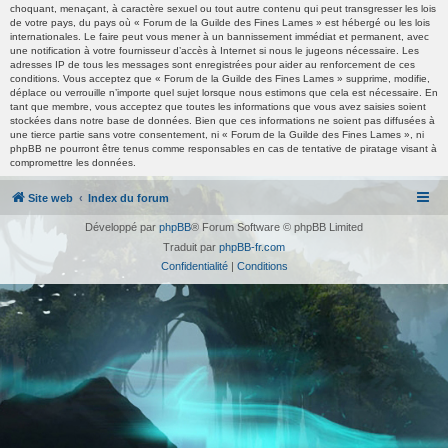
choquant, menaçant, à caractère sexuel ou tout autre contenu qui peut transgresser les lois
de votre pays, du pays où « Forum de la Guilde des Fines Lames » est hébergé ou les lois
internationales. Le faire peut vous mener à un bannissement immédiat et permanent, avec
une notification à votre fournisseur d’accès à Internet si nous le jugeons nécessaire. Les
adresses IP de tous les messages sont enregistrées pour aider au renforcement de ces
conditions. Vous acceptez que « Forum de la Guilde des Fines Lames » supprime, modifie,
déplace ou verrouille n’importe quel sujet lorsque nous estimons que cela est nécessaire. En
tant que membre, vous acceptez que toutes les informations que vous avez saisies soient
stockées dans notre base de données. Bien que ces informations ne soient pas diffusées à
une tierce partie sans votre consentement, ni « Forum de la Guilde des Fines Lames », ni
phpBB ne pourront être tenus comme responsables en cas de tentative de piratage visant à
compromettre les données.
Site web
Index du forum
Développé par
phpBB
® Forum Software © phpBB Limited
Traduit par
phpBB-fr.com
Confidentialité
|
Conditions