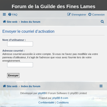
Forum de la Guilde des Fines Lames
FAQ
S’enregistrer
Connexion
R
Site web
Index du forum
e
Envoyer le courriel d’activation
c
h
Nom d’utilisateur :
e
r
Adresse courriel :
Adresse courriel associée à votre compte. Si vous ne l’avez pas modifiée via votre
c
panneau d’utilisateur, il s’agit de l’adresse que vous avez fournie lors de votre
enregistrement.
h
e
r
Site web
Index du forum
Développé par
phpBB
® Forum Software © phpBB Limited
Traduit par
phpBB-fr.com
Confidentialité
|
Conditions