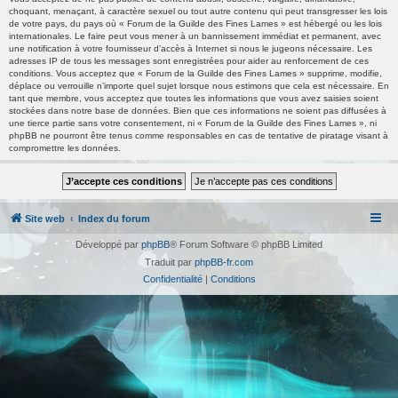
choquant, menaçant, à caractère sexuel ou tout autre contenu qui peut transgresser les lois
de votre pays, du pays où « Forum de la Guilde des Fines Lames » est hébergé ou les lois
internationales. Le faire peut vous mener à un bannissement immédiat et permanent, avec
une notification à votre fournisseur d’accès à Internet si nous le jugeons nécessaire. Les
adresses IP de tous les messages sont enregistrées pour aider au renforcement de ces
conditions. Vous acceptez que « Forum de la Guilde des Fines Lames » supprime, modifie,
déplace ou verrouille n’importe quel sujet lorsque nous estimons que cela est nécessaire. En
tant que membre, vous acceptez que toutes les informations que vous avez saisies soient
stockées dans notre base de données. Bien que ces informations ne soient pas diffusées à
une tierce partie sans votre consentement, ni « Forum de la Guilde des Fines Lames », ni
phpBB ne pourront être tenus comme responsables en cas de tentative de piratage visant à
compromettre les données.
Site web
Index du forum
Développé par
phpBB
® Forum Software © phpBB Limited
Traduit par
phpBB-fr.com
Confidentialité
|
Conditions