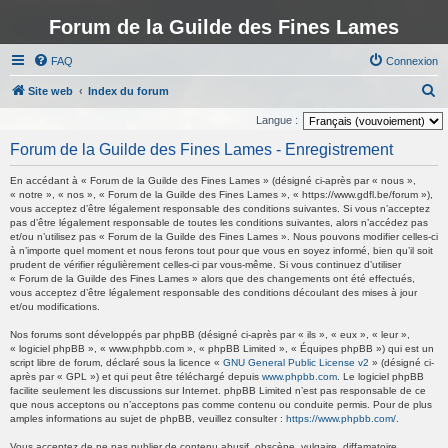
Forum de la Guilde des Fines Lames
FAQ
Connexion
R
Site web
Index du forum
e
Langue :
c
Forum de la Guilde des Fines Lames - Enregistrement
h
En accédant à « Forum de la Guilde des Fines Lames » (désigné ci-après par « nous »,
e
« notre », « nos », « Forum de la Guilde des Fines Lames », « https://www.gdfl.be/forum »),
vous acceptez d’être légalement responsable des conditions suivantes. Si vous n’acceptez
r
pas d’être légalement responsable de toutes les conditions suivantes, alors n’accédez pas
c
et/ou n’utilisez pas « Forum de la Guilde des Fines Lames ». Nous pouvons modifier celles-ci
à n’importe quel moment et nous ferons tout pour que vous en soyez informé, bien qu’il soit
h
prudent de vérifier régulièrement celles-ci par vous-même. Si vous continuez d’utiliser
« Forum de la Guilde des Fines Lames » alors que des changements ont été effectués,
e
vous acceptez d’être légalement responsable des conditions découlant des mises à jour
r
et/ou modifications.
Nos forums sont développés par phpBB (désigné ci-après par « ils », « eux », « leur »,
« logiciel phpBB », « www.phpbb.com », « phpBB Limited », « Équipes phpBB ») qui est un
script libre de forum, déclaré sous la licence «
GNU General Public License v2
» (désigné ci-
après par « GPL ») et qui peut être téléchargé depuis
www.phpbb.com
. Le logiciel phpBB
facilite seulement les discussions sur Internet. phpBB Limited n’est pas responsable de ce
que nous acceptons ou n’acceptons pas comme contenu ou conduite permis. Pour de plus
amples informations au sujet de phpBB, veuillez consulter :
https://www.phpbb.com/
.
Vous acceptez de ne pas publier de contenu abusif, obscène, vulgaire, diffamatoire,