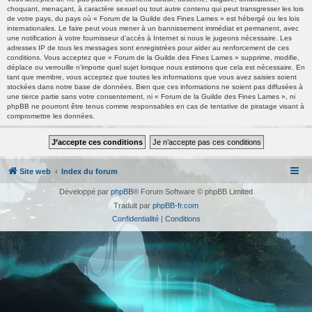
choquant, menaçant, à caractère sexuel ou tout autre contenu qui peut transgresser les lois
de votre pays, du pays où « Forum de la Guilde des Fines Lames » est hébergé ou les lois
internationales. Le faire peut vous mener à un bannissement immédiat et permanent, avec
une notification à votre fournisseur d’accès à Internet si nous le jugeons nécessaire. Les
adresses IP de tous les messages sont enregistrées pour aider au renforcement de ces
conditions. Vous acceptez que « Forum de la Guilde des Fines Lames » supprime, modifie,
déplace ou verrouille n’importe quel sujet lorsque nous estimons que cela est nécessaire. En
tant que membre, vous acceptez que toutes les informations que vous avez saisies soient
stockées dans notre base de données. Bien que ces informations ne soient pas diffusées à
une tierce partie sans votre consentement, ni « Forum de la Guilde des Fines Lames », ni
phpBB ne pourront être tenus comme responsables en cas de tentative de piratage visant à
compromettre les données.
Site web
Index du forum
Développé par
phpBB
® Forum Software © phpBB Limited
Traduit par
phpBB-fr.com
Confidentialité
|
Conditions