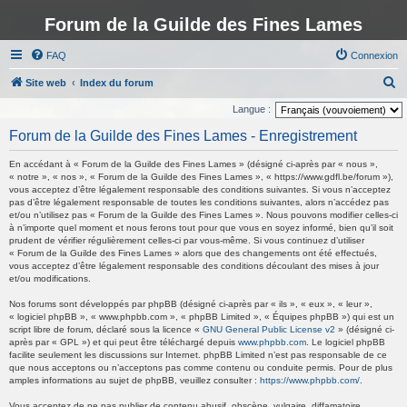
Forum de la Guilde des Fines Lames
FAQ
Connexion
R
Site web
Index du forum
e
Langue :
c
Forum de la Guilde des Fines Lames - Enregistrement
h
En accédant à « Forum de la Guilde des Fines Lames » (désigné ci-après par « nous »,
e
« notre », « nos », « Forum de la Guilde des Fines Lames », « https://www.gdfl.be/forum »),
vous acceptez d’être légalement responsable des conditions suivantes. Si vous n’acceptez
r
pas d’être légalement responsable de toutes les conditions suivantes, alors n’accédez pas
c
et/ou n’utilisez pas « Forum de la Guilde des Fines Lames ». Nous pouvons modifier celles-ci
à n’importe quel moment et nous ferons tout pour que vous en soyez informé, bien qu’il soit
h
prudent de vérifier régulièrement celles-ci par vous-même. Si vous continuez d’utiliser
« Forum de la Guilde des Fines Lames » alors que des changements ont été effectués,
e
vous acceptez d’être légalement responsable des conditions découlant des mises à jour
r
et/ou modifications.
Nos forums sont développés par phpBB (désigné ci-après par « ils », « eux », « leur »,
« logiciel phpBB », « www.phpbb.com », « phpBB Limited », « Équipes phpBB ») qui est un
script libre de forum, déclaré sous la licence «
GNU General Public License v2
» (désigné ci-
après par « GPL ») et qui peut être téléchargé depuis
www.phpbb.com
. Le logiciel phpBB
facilite seulement les discussions sur Internet. phpBB Limited n’est pas responsable de ce
que nous acceptons ou n’acceptons pas comme contenu ou conduite permis. Pour de plus
amples informations au sujet de phpBB, veuillez consulter :
https://www.phpbb.com/
.
Vous acceptez de ne pas publier de contenu abusif, obscène, vulgaire, diffamatoire,