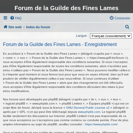
Forum de la Guilde des Fines Lames
FAQ
Connexion
R
Site web
Index du forum
e
Langue :
c
Forum de la Guilde des Fines Lames - Enregistrement
h
En accédant à « Forum de la Guilde des Fines Lames » (désigné ci-après par « nous »,
e
« notre », « nos », « Forum de la Guilde des Fines Lames », « https://www.gdfl.be/forum »),
vous acceptez d’être légalement responsable des conditions suivantes. Si vous n’acceptez
r
pas d’être légalement responsable de toutes les conditions suivantes, alors n’accédez pas
c
et/ou n’utilisez pas « Forum de la Guilde des Fines Lames ». Nous pouvons modifier celles-ci
à n’importe quel moment et nous ferons tout pour que vous en soyez informé, bien qu’il soit
h
prudent de vérifier régulièrement celles-ci par vous-même. Si vous continuez d’utiliser
« Forum de la Guilde des Fines Lames » alors que des changements ont été effectués,
e
vous acceptez d’être légalement responsable des conditions découlant des mises à jour
r
et/ou modifications.
Nos forums sont développés par phpBB (désigné ci-après par « ils », « eux », « leur »,
« logiciel phpBB », « www.phpbb.com », « phpBB Limited », « Équipes phpBB ») qui est un
script libre de forum, déclaré sous la licence «
GNU General Public License v2
» (désigné ci-
après par « GPL ») et qui peut être téléchargé depuis
www.phpbb.com
. Le logiciel phpBB
facilite seulement les discussions sur Internet. phpBB Limited n’est pas responsable de ce
que nous acceptons ou n’acceptons pas comme contenu ou conduite permis. Pour de plus
amples informations au sujet de phpBB, veuillez consulter :
https://www.phpbb.com/
.
Vous acceptez de ne pas publier de contenu abusif, obscène, vulgaire, diffamatoire,