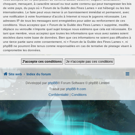
choquant, menaçant, à caractère sexuel ou tout autre contenu qui peut transgresser les lois
de votre pays, du pays où « Forum de la Guilde des Fines Lames » est hébergé ou les lois
internationales. Le faire peut vous mener à un bannissement immédiat et permanent, avec
une notification à votre fournisseur d’accès à Internet si nous le jugeons nécessaire. Les
adresses IP de tous les messages sont enregistrées pour aider au renforcement de ces
conditions. Vous acceptez que « Forum de la Guilde des Fines Lames » supprime, modifie,
déplace ou verrouille n’importe quel sujet lorsque nous estimons que cela est nécessaire. En
tant que membre, vous acceptez que toutes les informations que vous avez saisies soient
stockées dans notre base de données. Bien que ces informations ne soient pas diffusées à
une tierce partie sans votre consentement, ni « Forum de la Guilde des Fines Lames », ni
phpBB ne pourront être tenus comme responsables en cas de tentative de piratage visant à
compromettre les données.
Site web
Index du forum
Développé par
phpBB
® Forum Software © phpBB Limited
Traduit par
phpBB-fr.com
Confidentialité
|
Conditions